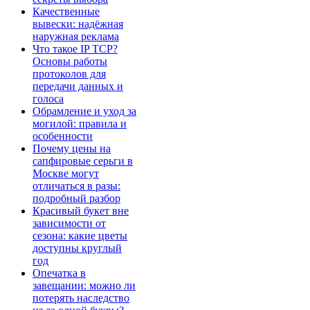
Качественные
вывески: надёжная
наружная реклама
Что такое IP TCP?
Основы работы
протоколов для
передачи данных и
голоса
Обрамление и уход за
могилой: правила и
особенности
Почему цены на
сапфировые серьги в
Москве могут
отличаться в разы:
подробный разбор
Красивый букет вне
зависимости от
сезона: какие цветы
доступны круглый
год
Опечатка в
завещании: можно ли
потерять наследство