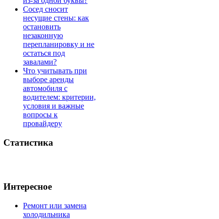
из-за одной буквы?
Сосед сносит
несущие стены: как
остановить
незаконную
перепланировку и не
остаться под
завалами?
Что учитывать при
выборе аренды
автомобиля с
водителем: критерии,
условия и важные
вопросы к
провайдеру
Статистика
Интересное
Ремонт или замена
холодильника