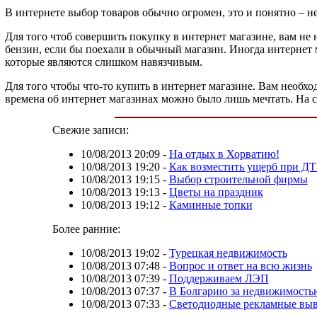
В интернете выбор товаров обычно огромен, это и понятно – н
Для того чтоб совершить покупку в интернет магазине, вам не 
бензин, если бы поехали в обычный магазин. Иногда интернет 
которые являются слишком навязчивым.
Для того чтобы что-то купить в интернет магазине. Вам необхо
времена об интернет магазинах можно было лишь мечтать. На 
Свежие записи:
10/08/2013 20:09
-
На отдых в Хорватию!
10/08/2013 19:20
-
Как возместить ущерб при Д
10/08/2013 19:15
-
Выбор строительной фирмы
10/08/2013 19:13
-
Цветы на праздник
10/08/2013 19:12
-
Каминные топки
Более ранние:
10/08/2013 19:02
-
Турецкая недвижимость
10/08/2013 07:48
-
Вопрос и ответ на всю жизнь
10/08/2013 07:39
-
Поддерживаем ЛЭП
10/08/2013 07:37
-
В Болгарию за недвижимость
10/08/2013 07:33
-
Светодиодные рекламные выве