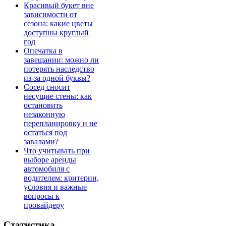
Красивый букет вне
зависимости от
сезона: какие цветы
доступны круглый
год
Опечатка в
завещании: можно ли
потерять наследство
из-за одной буквы?
Сосед сносит
несущие стены: как
остановить
незаконную
перепланировку и не
остаться под
завалами?
Что учитывать при
выборе аренды
автомобиля с
водителем: критерии,
условия и важные
вопросы к
провайдеру
Статистика