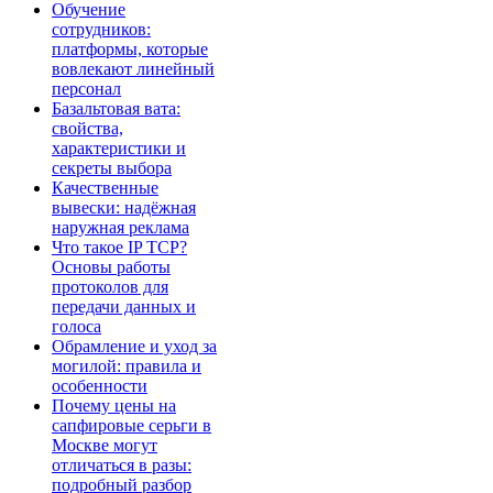
Обучение
сотрудников:
платформы, которые
вовлекают линейный
персонал
Базальтовая вата:
свойства,
характеристики и
секреты выбора
Качественные
вывески: надёжная
наружная реклама
Что такое IP TCP?
Основы работы
протоколов для
передачи данных и
голоса
Обрамление и уход за
могилой: правила и
особенности
Почему цены на
сапфировые серьги в
Москве могут
отличаться в разы:
подробный разбор