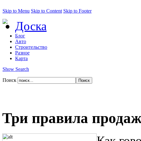
Skip to Menu
Skip to Content
Skip to Footer
Доска
Блог
Авто
Строительство
Разное
Карта
Show Search
Поиск
Три правила продаж
Как гов