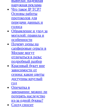
вывески: надёжная
наружная реклама
Что такое IP TCP?
Основы работы
протоколов для
передачи данных и
голоса
Обрамление и уход за
могилой: правила и
особенности
Почему цены на
сапфировые серьги в
Москве могут
отличаться в разы:
подробный разбор
Красивый букет вне
зависимости от
сезона: какие цветы
доступны круглый
год
Опечатка в
завещании: можно ли
потерять наследство
из-за одной буквы?
Сосед сносит