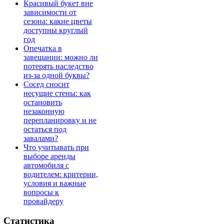
Красивый букет вне
зависимости от
сезона: какие цветы
доступны круглый
год
Опечатка в
завещании: можно ли
потерять наследство
из-за одной буквы?
Сосед сносит
несущие стены: как
остановить
незаконную
перепланировку и не
остаться под
завалами?
Что учитывать при
выборе аренды
автомобиля с
водителем: критерии,
условия и важные
вопросы к
провайдеру
Статистика