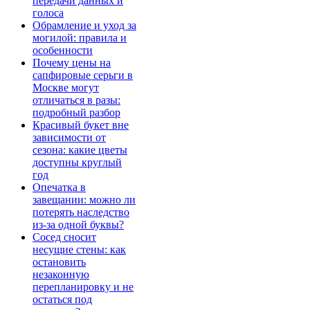
передачи данных и
голоса
Обрамление и уход за
могилой: правила и
особенности
Почему цены на
сапфировые серьги в
Москве могут
отличаться в разы:
подробный разбор
Красивый букет вне
зависимости от
сезона: какие цветы
доступны круглый
год
Опечатка в
завещании: можно ли
потерять наследство
из-за одной буквы?
Сосед сносит
несущие стены: как
остановить
незаконную
перепланировку и не
остаться под