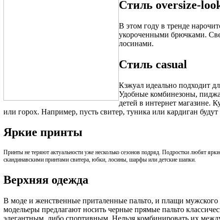
Стиль oversize-loo
В этом году в тренде нарочи
укороченными брючками. Све
лосинами.
Стиль casual
Кэжуал идеально подходит для
Удобные комбинезоны, пиджак
детей в интернет магазине. К
или горох. Например, пусть свитер, туника или кардиган будут
Яркие принты
Принты не теряют актуальности уже несколько сезонов подряд. Подростки любят ярк
скандинавскими принтами свитера, юбки, лосины, шарфы или
детские шапки.
Верхняя одежда
В моде и женственные приталенные пальто, и плащи мужского 
модельеры предлагают носить черные прямые пальто классичес
элегантным, либо спортивным. Нельзя комбинировать их между