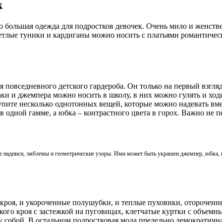
k
то большая одежда для подростков девочек. Очень мило и женст
тлые туники и кардиганы можно носить с платьями романтичес
 повседневного детского гардероба. Он только на первый взгляд
и и джемпера можно носить в школу, в них можно гулять и ход
упите несколько однотонных вещей, которые можно надевать вмес
 в одной гамме, а юбка – контрастного цвета в горох. Важно не 
ие надписи, эмблемы и геометрические узоры. Ими может быть украшен джемпер, юбка,
кроя, и укороченные полушубки, и теплые пуховики, отороченн
кого кроя с застежкой на пуговицах, клетчатые куртки с объем
 собой. В остальном подростковая мода предельно демократичн