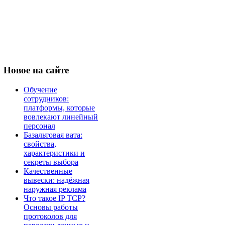
Новое
на сайте
Обучение
сотрудников:
платформы, которые
вовлекают линейный
персонал
Базальтовая вата:
свойства,
характеристики и
секреты выбора
Качественные
вывески: надёжная
наружная реклама
Что такое IP TCP?
Основы работы
протоколов для