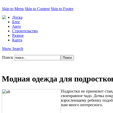
Skip to Menu
Skip to Content
Skip to Footer
Доска
Блог
Авто
Строительство
Разное
Карта
Show Search
Поиск
Модная одежда для подростко
Подростки не приемлют станд
своенравное чадо. Дочка пок
взрослеющему ребенку подобр
нам много интересного.