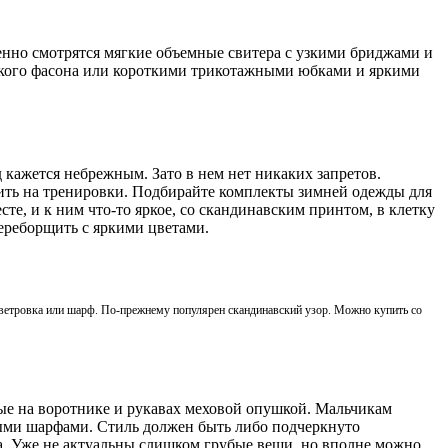
венно смотрятся мягкие объемные свитера с узкими бриджами и
кого фасона или короткими трикотажными юбками и яркими
 кажется небрежным. Зато в нем нет никаких запретов.
ить на тренировки. Подбирайте комплекты зимней одежды для
те, и к ним что-то яркое, со скандинавским принтом, в клетку
переборщить с яркими цветами.
 ветровка или шарф. По-прежнему популярен скандинавский узор. Можно купить со
ые на воротнике и рукавах меховой опушкой. Мальчикам
ными шарфами. Стиль должен быть либо подчеркнуто
а. Уже не актуальны слишком грубые вещи, но вполне можно