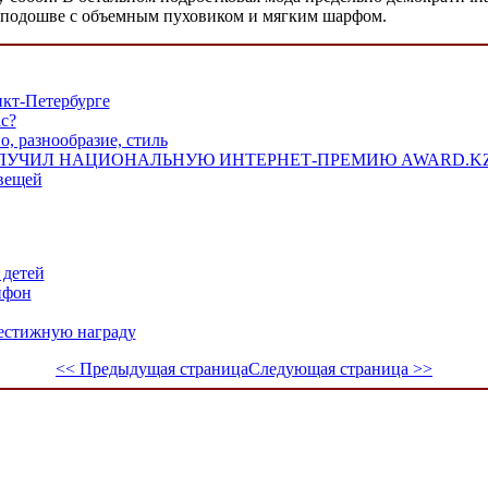
й подошве с объемным пуховиком и мягким шарфом.
кт-Петербурге
с?
, разнообразие, стиль
ПОЛУЧИЛ НАЦИОНАЛЬНУЮ ИНТЕРНЕТ-ПРЕМИЮ AWARD.K
вещей
 детей
йфон
естижную награду
<< Предыдущая страница
Следующая страница >>