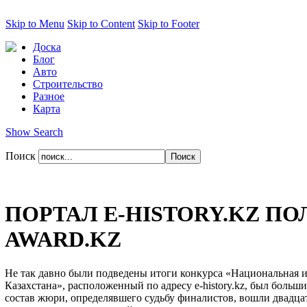
Skip to Menu
Skip to Content
Skip to Footer
Доска
Блог
Авто
Строительство
Разное
Карта
Show Search
Поиск
ПОРТАЛ E-HISTORY.KZ 
AWARD.KZ
Не так давно были подведены итоги конкурса «Национальная 
Казахстана», расположенный по адресу e-history.kz, был боль
состав жюри, определявшего судьбу финалистов, вошли двадца