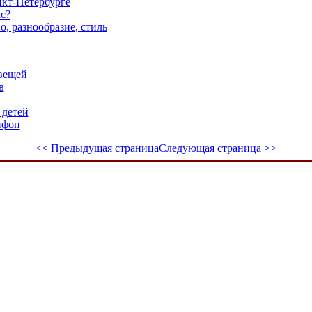
кт-Петербурге
с?
, разнообразие, стиль
вещей
в
 детей
йфон
<< Предыдущая страница
Следующая страница >>