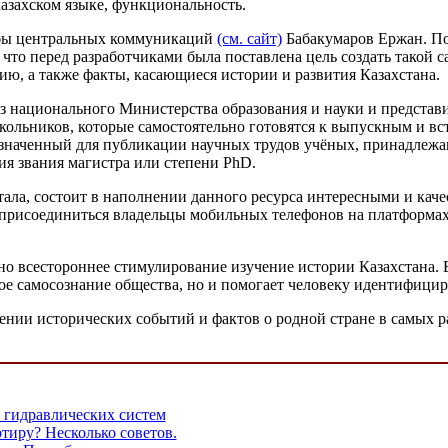
казахском языке, функциональность.
ужбы центральных коммуникаций
(см. сайт)
Бабакумаров Ержан. По
что перед разработчиками была поставлена цель создать такой с
ю, а также факты, касающиеся истории и развития Казахстана.
з национального Министерства образования и науки и представи
кольников, которые самостоятельно готовятся к выпускным и в
назначенный для публикации научных трудов учёных, принадлежа
ия звания магистра или степени PhD.
тала, состоит в наполнении данного ресурса интересными и ка
т присоединиться владельцы мобильных телефонов на платформах
нно всестороннее стимулирование изучение истории Казахстана. 
ое самосознание общества, но и помогает человеку идентифициро
ении исторических событий и фактов о родной стране в самых р
я гидравлических систем
тиру? Несколько советов.