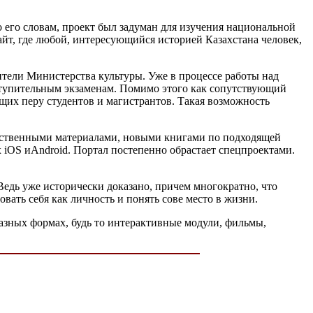
 его словам, проект был задуман для изучения национальной
айт, где любой, интересующийся историей Казахстана человек,
тели Министерства культуры. Уже в процессе работы над
ступительным экзаменам. Помимо этого как сопутствующий
щих перу студентов и магистрантов. Такая возможность
чественными материалами, новыми книгами по подходящей
 iOS иAndroid. Портал постепенно обрастает спецпроектами.
Ведь уже исторически доказано, причем многократно, что
вать себя как личность и понять сове место в жизни.
азных формах, будь то интерактивные модули, фильмы,