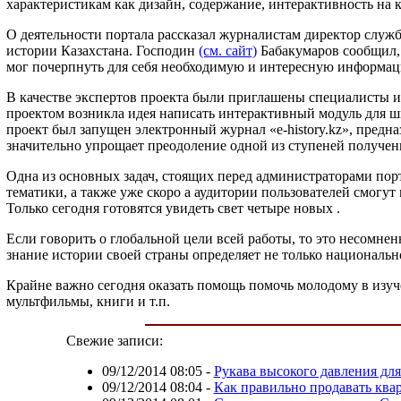
характеристикам как дизайн, содержание, интерактивность на 
О деятельности портала рассказал журналистам директор сл
истории Казахстана. Господин
(см. сайт)
Бабакумаров сообщил, 
мог почерпнуть для себя необходимую и интересную информаци
В качестве экспертов проекта были приглашены специалисты и
проектом возникла идея написать интерактивный модуль для ш
проект был запущен электронный журнал «e-history.kz», пред
значительно упрощает преодоление одной из ступеней получен
Одна из основных задач, стоящих перед администраторами пор
тематики, а также уже скоро а аудитории пользователей смогу
Только сегодня готовятся увидеть свет четыре новых .
Если говорить о глобальной цели всей работы, то это несомне
знание истории своей страны определяет не только национальн
Крайне важно сегодня оказать помощь помочь молодому в изуч
мультфильмы, книги и т.п.
Свежие записи:
09/12/2014 08:05
-
Рукава высокого давления дл
09/12/2014 08:04
-
Как правильно продавать квар