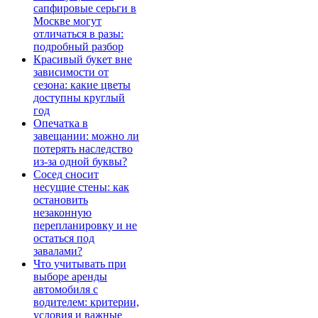
сапфировые серьги в
Москве могут
отличаться в разы:
подробный разбор
Красивый букет вне
зависимости от
сезона: какие цветы
доступны круглый
год
Опечатка в
завещании: можно ли
потерять наследство
из-за одной буквы?
Сосед сносит
несущие стены: как
остановить
незаконную
перепланировку и не
остаться под
завалами?
Что учитывать при
выборе аренды
автомобиля с
водителем: критерии,
условия и важные