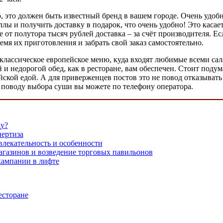
 это должен быть известный бренд в вашем городе. Очень удобно
ллы и получить доставку в подарок, что очень удобно! Это каса
зе от полутора тысяч рублей доставка – за счёт производителя. 
мя их приготовления и забрать свой заказ самостоятельно.
лассическое европейское меню, куда входят любимые всеми сала
ый и недорогой обед, как в ресторане, вам обеспечен. Стоит под
ской едой. А для приверженцев постов это не повод отказывать 
 поводу выбора суши вы можете по телефону оператора.
ду?
пертиза
лекательность и особенности
газинов и возведение торговых павильонов
ампании в лифте
есторане