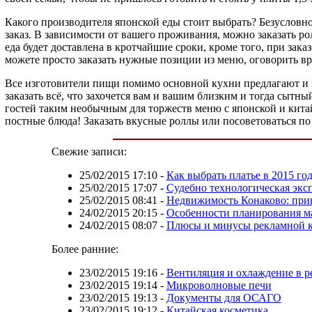
Какого производителя японской еды стоит выбрать? Безусловно,
заказ. В зависимости от вашего проживания, можно заказать ро
еда будет доставлена в кротчайшие сроки, кроме того, при зака
можете просто заказать нужные позиции из меню, оговорить вре
Все изготовители пищи помимо основной кухни предлагают и к
заказать всё, что захочется вам и вашим близким и тогда сытн
гостей таким необычным для торжеств меню с японской и китай
постные блюда! Заказать вкусные роллы или посоветоваться по
Свежие записи:
25/02/2015 17:10
-
Как выбрать платье в 2015 го
25/02/2015 17:07
-
Судебно технологическая экс
25/02/2015 08:41
-
Недвижимость Конаково: прив
24/02/2015 20:15
-
Особенности планирования ма
24/02/2015 08:07
-
Плюсы и минусы рекламной к
Более ранние:
23/02/2015 19:16
-
Вентиляция и охлаждение в р
23/02/2015 19:14
-
Микроволновые печи
23/02/2015 19:13
-
Документы для ОСАГО
23/02/2015 19:12
-
Китайская косметика