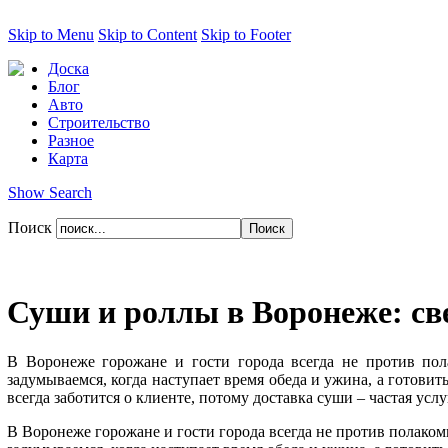
Skip to Menu
Skip to Content
Skip to Footer
Доска
Блог
Авто
Строительство
Разное
Карта
Show Search
Поиск
Суши и роллы в Воронеже: св
В Воронеже горожане и гости города всегда не против пол
задумываемся, когда наступает время обеда и ужина, а готовит
всегда заботится о клиенте, потому доставка суши – частая усл
В Воронеже горожане и гости города всегда не против полаком