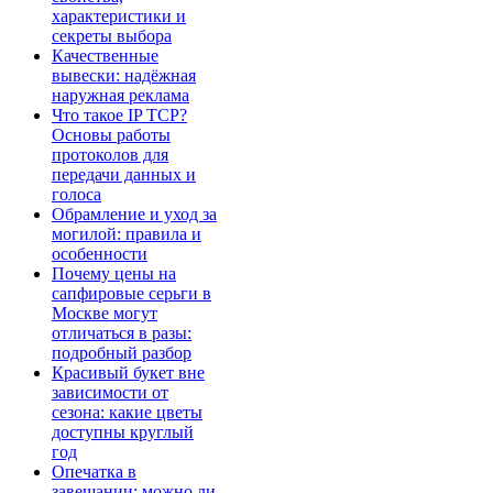
характеристики и
секреты выбора
Качественные
вывески: надёжная
наружная реклама
Что такое IP TCP?
Основы работы
протоколов для
передачи данных и
голоса
Обрамление и уход за
могилой: правила и
особенности
Почему цены на
сапфировые серьги в
Москве могут
отличаться в разы:
подробный разбор
Красивый букет вне
зависимости от
сезона: какие цветы
доступны круглый
год
Опечатка в
завещании: можно ли