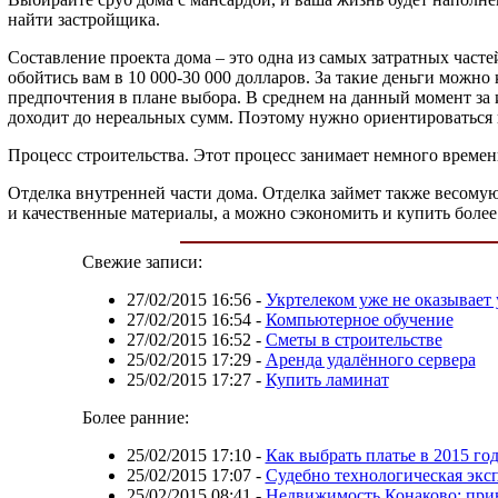
найти застройщика.
Составление проекта дома – это одна из самых затратных част
обойтись вам в 10 000-30 000 долларов. За такие деньги можн
предпочтения в плане выбора. В среднем на данный момент за 
доходит до нереальных сумм. Поэтому нужно ориентироваться 
Процесс строительства. Этот процесс занимает немного времен
Отделка внутренней части дома. Отделка займет также весому
и качественные материалы, а можно сэкономить и купить боле
Свежие записи:
27/02/2015 16:56
-
Укртелеком уже не оказывает 
27/02/2015 16:54
-
Компьютерное обучение
27/02/2015 16:52
-
Сметы в строительстве
25/02/2015 17:29
-
Аренда удалённого сервера
25/02/2015 17:27
-
Купить ламинат
Более ранние:
25/02/2015 17:10
-
Как выбрать платье в 2015 го
25/02/2015 17:07
-
Судебно технологическая экс
25/02/2015 08:41
-
Недвижимость Конаково: прив