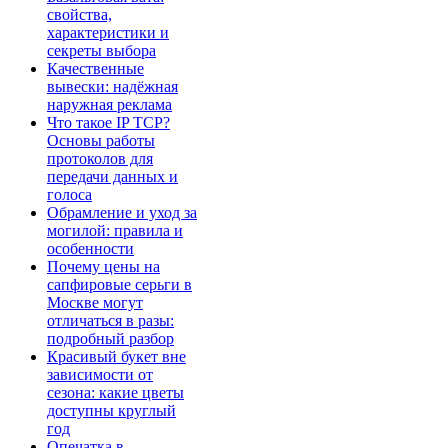
свойства,
характеристики и
секреты выбора
Качественные
вывески: надёжная
наружная реклама
Что такое IP TCP?
Основы работы
протоколов для
передачи данных и
голоса
Обрамление и уход за
могилой: правила и
особенности
Почему цены на
сапфировые серьги в
Москве могут
отличаться в разы:
подробный разбор
Красивый букет вне
зависимости от
сезона: какие цветы
доступны круглый
год
Опечатка в