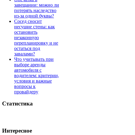
завещании: можно ли
потерять наследство
из-за одной буквы?
Сосед сносит
несущие стены: как
остановить
незаконную
перепланировку и не
остаться под
завалами?
Что учитывать при
выборе аренды
автомобиля с
водителем: критерии,
условия и важные
вопросы к
провайдеру
Статистика
Интересное