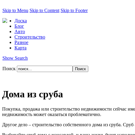
Skip to Menu
Skip to Content
Skip to Footer
Доска
Блог
Авто
Строительство
Разное
Карта
Show Search
Поиск
Дома из сруба
Покупка, продажа или строительство недвижимости сейчас име
недвижимость может оказаться проблематично.
Другое дело – строительство собственного дома из сруба. Сруб
Выбирайте сруб дома с мансардой, и ваша жизнь будет наполн