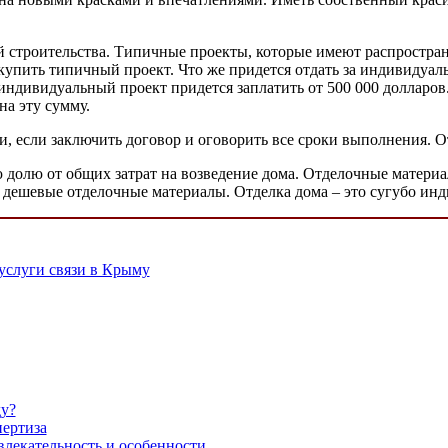
ей строительства. Типичные проекты, которые имеют распростран
о купить типичный проект. Что же придется отдать за индивидуа
индивидуальный проект придется заплатить от 500 000 долларов
на эту сумму.
и, если заключить договор и оговорить все сроки выполнения. О
ю долю от общих затрат на возведение дома. Отделочные матер
е дешевые отделочные материалы. Отделка дома – это сугубо ин
услуги связи в Крыму
ду?
пертиза
лекательность и особенности