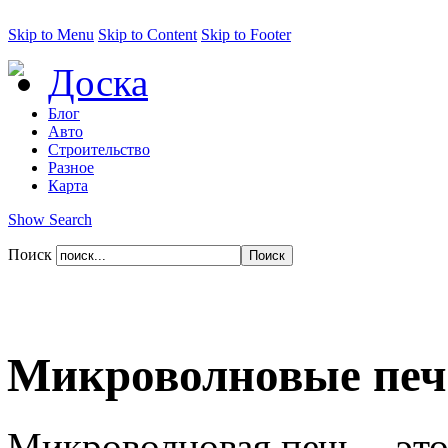
Skip to Menu
Skip to Content
Skip to Footer
Доска
Блог
Авто
Строительство
Разное
Карта
Show Search
Поиск
Микроволновые пе
Микроволновая печь – это