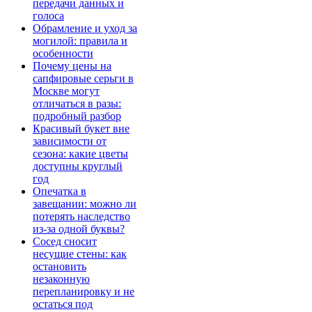
передачи данных и
голоса
Обрамление и уход за
могилой: правила и
особенности
Почему цены на
сапфировые серьги в
Москве могут
отличаться в разы:
подробный разбор
Красивый букет вне
зависимости от
сезона: какие цветы
доступны круглый
год
Опечатка в
завещании: можно ли
потерять наследство
из-за одной буквы?
Сосед сносит
несущие стены: как
остановить
незаконную
перепланировку и не
остаться под