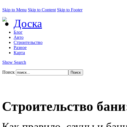
Skip to Menu
Skip to Content
Skip to Footer
Доска
Блог
Авто
Строительство
Разное
Карта
Show Search
Поиск
Строительство бани
Как правило, сауны и бан