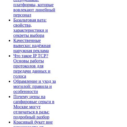
платформы, которые
вовлекают линейный
персонал
Базальтовая вата:
свойства,
характеристики и
секреты выбора
Качественные
вывески: надёжная
наружная реклама
Что такое IP TCP?
Основы работы
протоколов для
передачи данных и
голоса
Обрамление и уход за
могилой: правила и
особенности
Почему цены на
сапфировые серьги в
Москве могут
отличаться в разы:
подробный разбор
Красивый букет вне