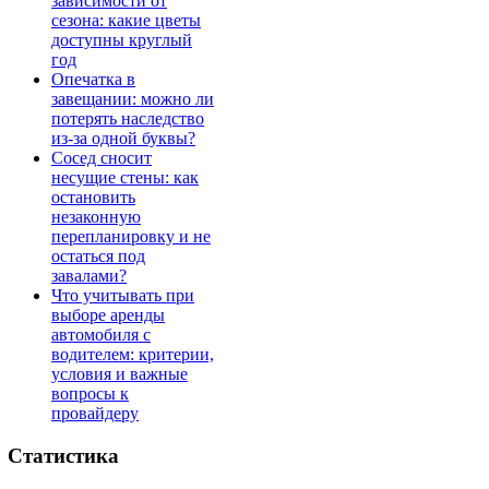
зависимости от
сезона: какие цветы
доступны круглый
год
Опечатка в
завещании: можно ли
потерять наследство
из-за одной буквы?
Сосед сносит
несущие стены: как
остановить
незаконную
перепланировку и не
остаться под
завалами?
Что учитывать при
выборе аренды
автомобиля с
водителем: критерии,
условия и важные
вопросы к
провайдеру
Статистика