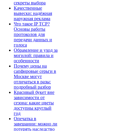
секреты выбора
Качественные
вывески: надёжная
наружная реклама
Что такое IP TCP?
Основы работы
протоколов для
передачи данных и
голоса
Обрамление и уход за
могилой: правила и
особенности
Почему цены на
сапфировые серьги в
Москве могут
отличаться в разы:
подробный разбор
Красивый букет вне
зависимости от
сезона: какие цветы
доступны круглый
год
Опечатка в
завещании: можно ли
потерять наследство