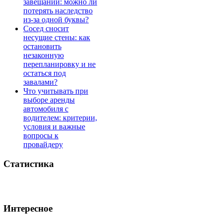
завещании: можно ли
потерять наследство
из-за одной буквы?
Сосед сносит
несущие стены: как
остановить
незаконную
перепланировку и не
остаться под
завалами?
Что учитывать при
выборе аренды
автомобиля с
водителем: критерии,
условия и важные
вопросы к
провайдеру
Статистика
Интересное