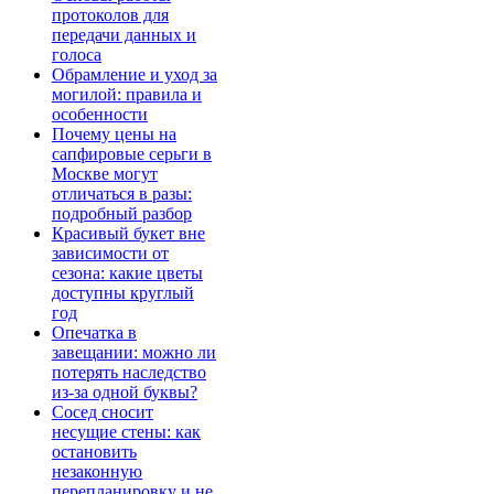
протоколов для
передачи данных и
голоса
Обрамление и уход за
могилой: правила и
особенности
Почему цены на
сапфировые серьги в
Москве могут
отличаться в разы:
подробный разбор
Красивый букет вне
зависимости от
сезона: какие цветы
доступны круглый
год
Опечатка в
завещании: можно ли
потерять наследство
из-за одной буквы?
Сосед сносит
несущие стены: как
остановить
незаконную
перепланировку и не