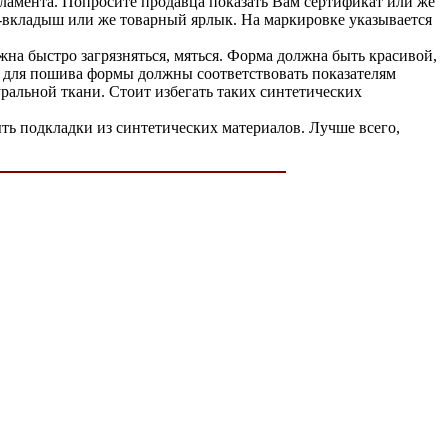
ламента. Попросите продавца показать Вам сертификат или же
-вкладыш или же товарный ярлык. На маркировке указывается
жна быстро загрязняться, мяться. Форма должна быть красивой,
лы для пошива формы должны соответствовать показателям
ральной ткани. Стоит избегать таких синтетических
ыть подкладки из синтетических материалов. Лучше всего,