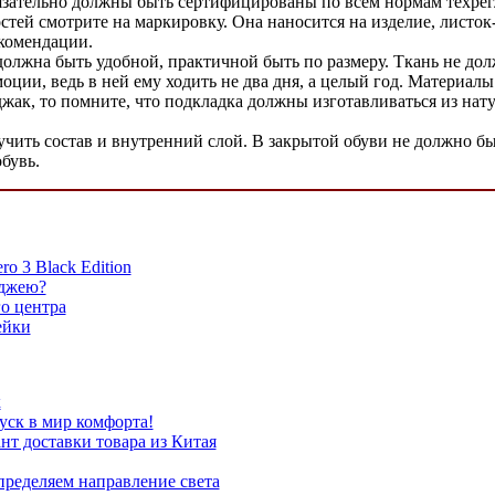
бязательно должны быть сертифицированы по всем нормам техрег
ей смотрите на маркировку. Она наносится на изделие, листок
екомендации.
должна быть удобной, практичной быть по размеру. Ткань не дол
моции, ведь в ней ему ходить не два дня, а целый год. Материа
ак, то помните, что подкладка должны изготавливаться из нату
зучить состав и внутренний слой. В закрытой обуви не должно б
бувь.
o 3 Black Edition
иджею?
о центра
ейки
к
уск в мир комфорта!
т доставки товара из Китая
пределяем направление света