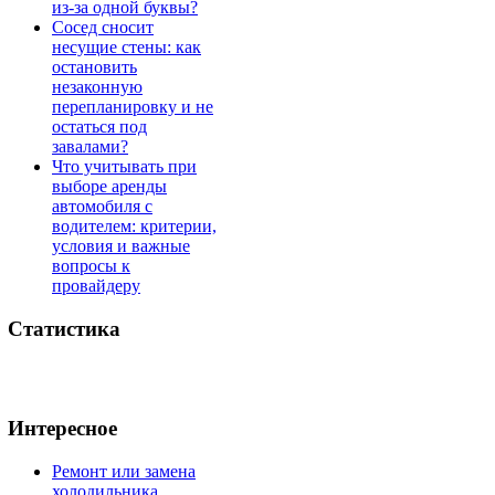
из-за одной буквы?
Сосед сносит
несущие стены: как
остановить
незаконную
перепланировку и не
остаться под
завалами?
Что учитывать при
выборе аренды
автомобиля с
водителем: критерии,
условия и важные
вопросы к
провайдеру
Статистика
Интересное
Ремонт или замена
холодильника