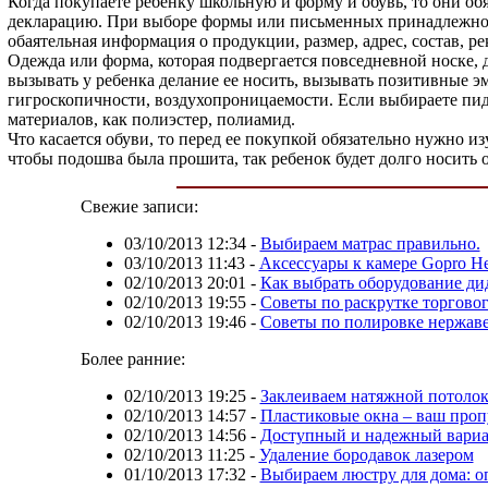
Когда покупаете ребенку школьную и форму и обувь, то они о
декларацию. При выборе формы или письменных принадлежност
обаятельная информация о продукции, размер, адрес, состав, р
Одежда или форма, которая подвергается повседневной носке, 
вызывать у ребенка делание ее носить, вызывать позитивные э
гигроскопичности, воздухопроницаемости. Если выбираете пидж
материалов, как полиэстер, полиамид.
Что касается обуви, то перед ее покупкой обязательно нужно и
чтобы подошва была прошита, так ребенок будет долго носить о
Свежие записи:
03/10/2013 12:34
-
Выбираем матрас правильно.
03/10/2013 11:43
-
Аксессуары к камере Gopro Her
02/10/2013 20:01
-
Как выбрать оборудование д
02/10/2013 19:55
-
Советы по раскрутке торговог
02/10/2013 19:46
-
Советы по полировке нержав
Более ранние:
02/10/2013 19:25
-
Заклеиваем натяжной потоло
02/10/2013 14:57
-
Пластиковые окна – ваш проп
02/10/2013 14:56
-
Доступный и надежный вариан
02/10/2013 11:25
-
Удаление бородавок лазером
01/10/2013 17:32
-
Выбираем люстру для дома: о