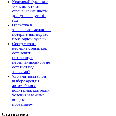
Красивый букет вне
зависимости от
сезона: какие цветы
доступны круглый
год
Опечатка в
завещании: можно ли
потерять наследство
из-за одной буквы?
Сосед сносит
несущие стены: как
остановить
незаконную
перепланировку и не
остаться под
завалами?
Что учитывать при
выборе аренды
автомобиля с
водителем: критерии,
условия и важные
вопросы к
провайдеру
Статистика