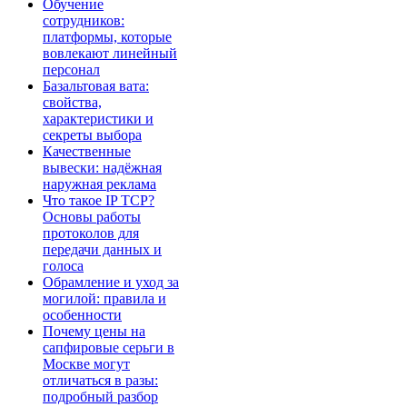
Обучение
сотрудников:
платформы, которые
вовлекают линейный
персонал
Базальтовая вата:
свойства,
характеристики и
секреты выбора
Качественные
вывески: надёжная
наружная реклама
Что такое IP TCP?
Основы работы
протоколов для
передачи данных и
голоса
Обрамление и уход за
могилой: правила и
особенности
Почему цены на
сапфировые серьги в
Москве могут
отличаться в разы:
подробный разбор