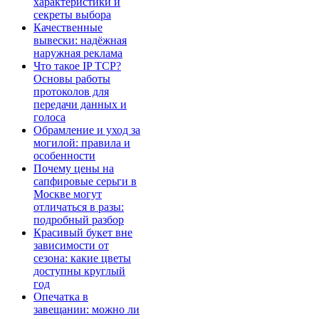
характеристики и
секреты выбора
Качественные
вывески: надёжная
наружная реклама
Что такое IP TCP?
Основы работы
протоколов для
передачи данных и
голоса
Обрамление и уход за
могилой: правила и
особенности
Почему цены на
сапфировые серьги в
Москве могут
отличаться в разы:
подробный разбор
Красивый букет вне
зависимости от
сезона: какие цветы
доступны круглый
год
Опечатка в
завещании: можно ли