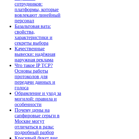
сотрудников:
платформы, которые
вовлекают линейный
персонал
Базальтовая вата:
свойства,
характеристики и
секреты выбора
Качественные
вывески: надёжная
наружная реклама
Что такое IP TCP?
Основы работы
протоколов для
передачи данных и
голоса
Обрамление и уход за
могилой: правила и
особенности
Почему цены на
сапфировые серьги в
Москве могут
отличаться в разы:
подробный разбор
Красивый букет вне