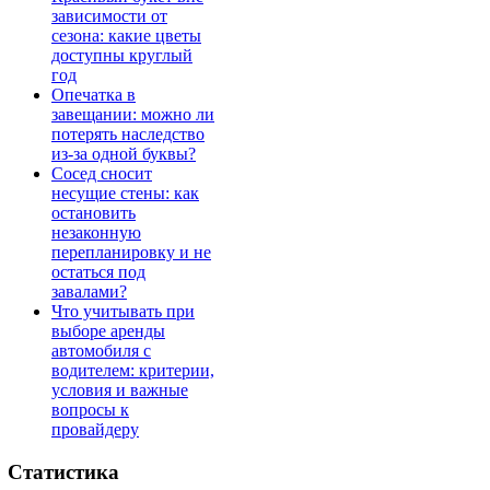
зависимости от
сезона: какие цветы
доступны круглый
год
Опечатка в
завещании: можно ли
потерять наследство
из-за одной буквы?
Сосед сносит
несущие стены: как
остановить
незаконную
перепланировку и не
остаться под
завалами?
Что учитывать при
выборе аренды
автомобиля с
водителем: критерии,
условия и важные
вопросы к
провайдеру
Статистика