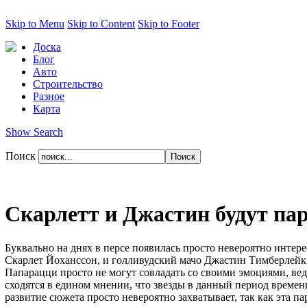
Skip to Menu
Skip to Content
Skip to Footer
Доска
Блог
Авто
Строительство
Разное
Карта
Show Search
Поиск
Скарлетт и Джастин будут па
Буквально на днях в персе появилась просто невероятно интер
Скарлет Йоханссон, и голливудский мачо Джастин Тимберлейк. Н
Папарацци просто не могут совладать со своими эмоциями, ве
сходятся в едином мнении, что звезды в данный период времени
развитие сюжета просто невероятно захватывает, так как эта па