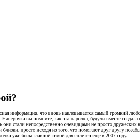
рой?
есная информация, что вновь наклевывается самый громкий любов
аверняка вы помните, как эта парочка, будучи вместе создала п
дь они стали непосредственно очевидцами не просто дружеских
 близки, просто исходя из того, что помогают друг другу позаб
рочка уже была главной темой для сплетен еще в 2007 году.