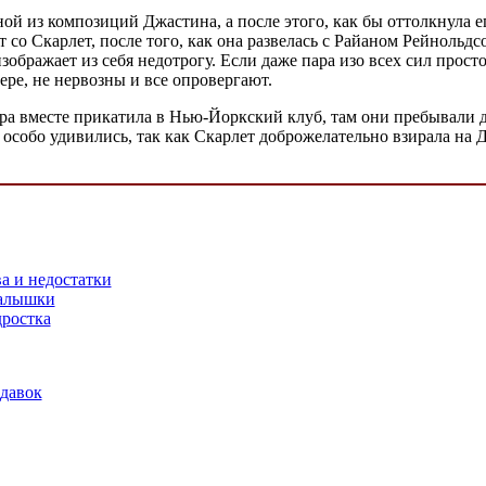
й из композиций Джастина, а после этого, как бы оттолкнула его
 со Скарлет, после того, как она развелась с Райаном Рейнольд
зображает из себя недотрогу. Если даже пара изо всех сил про
ере, не нервозны и все опровергают.
пара вместе прикатила в Нью-Йоркский клуб, там они пребывали 
г особо удивились, так как Скарлет доброжелательно взирала на Д
а и недостатки
малышки
дростка
одавок