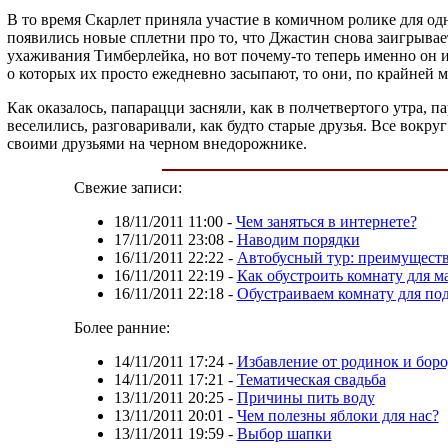
В то время Скарлет приняла участие в комичном ролике для одно
появились новые сплетни про то, что Джастин снова заигрывает
ухаживания Тимберлейка, но вот почему-то теперь именно он и
о которых их просто ежедневно засыпают, то они, по крайней м
Как оказалось, папарацци засняли, как в полчетвертого утра, 
веселились, разговаривали, как будто старые друзья. Все вокру
своими друзьями на черном внедорожнике.
Свежие записи:
18/11/2011 11:00
-
Чем заняться в интернете?
17/11/2011 23:08
-
Наводим порядки
16/11/2011 22:22
-
Автобусный тур: преимуществ
16/11/2011 22:19
-
Как обустроить комнату для 
16/11/2011 22:18
-
Обустраиваем комнату для по
Более ранние:
14/11/2011 17:24
-
Избавление от родинок и бор
14/11/2011 17:21
-
Тематическая свадьба
13/11/2011 20:25
-
Причины пить воду
13/11/2011 20:01
-
Чем полезны яблоки для нас?
13/11/2011 19:59
-
Выбор шапки