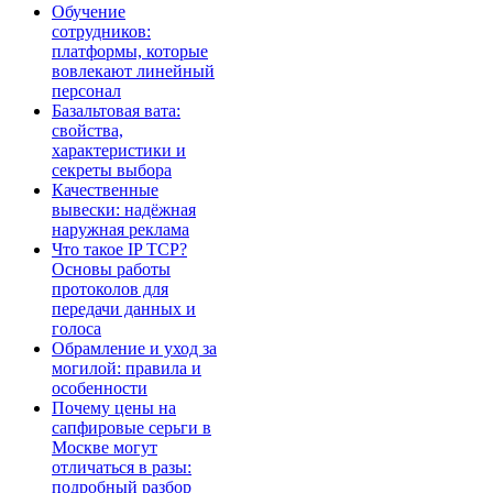
Обучение
сотрудников:
платформы, которые
вовлекают линейный
персонал
Базальтовая вата:
свойства,
характеристики и
секреты выбора
Качественные
вывески: надёжная
наружная реклама
Что такое IP TCP?
Основы работы
протоколов для
передачи данных и
голоса
Обрамление и уход за
могилой: правила и
особенности
Почему цены на
сапфировые серьги в
Москве могут
отличаться в разы:
подробный разбор