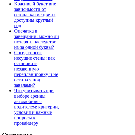
Красивый букет вне
зависимости от
сезона: какие цветы
доступны круглый
год
Опечатка в
завещании: можно ли
потерять наследство
из-за одной буквы?
Сосед сносит
несущие стены: как
остановить
незаконную
перепланировку и не
остаться под
завалами?
Что учитывать при
выборе аренды
автомобиля с
водителем: критерии,
условия и важные
вопросы к
провайдеру
Статистика