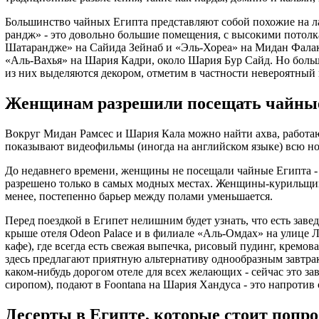
Большинство чайных Египта представляют собой похожие на ла
рандж» - это довольно большие помещения, с высокими потол
Шатарандже» на Сайида Зейнаб и «Эль-Хореа» на Мидан Фалаки
«Аль-Вахья» на Шария Кадри, около Шария Бур Сайд. Но больш
из них выделяются декором, отметим в частности невероятный
Женщинам разрешили посещать чайные
Вокруг Мидан Рамсес и Шария Кала можно найти ахва, работа
показывают видеофильмы (иногда на английском языке) всю ночь
До недавнего времени, женщины не посещали чайные Египта - 
разрешено только в самых модных местах. Женщины-курильщики 
менее, постепенно барьер между полами уменьшается.
Перед поездкой в Египет нелишним будет узнать, что есть заве
крыше отеля Odeon Palace и в филиале «Аль-Омдах» на улице 
кафе), где всегда есть свежая выпечка, рисовый пудинг, кремов
здесь предлагают приятную альтернативу однообразным завтрак
каком-нибудь дорогом отеле для всех желающих - сейчас это з
сиропом), подают в Foontana на Шария Хандуса - это напротив
Десерты в Египте, которые стоит попро