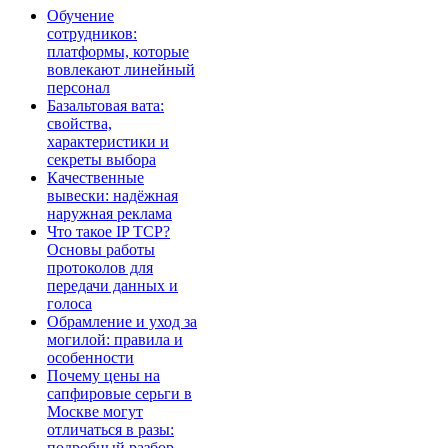
Обучение
сотрудников:
платформы, которые
вовлекают линейный
персонал
Базальтовая вата:
свойства,
характеристики и
секреты выбора
Качественные
вывески: надёжная
наружная реклама
Что такое IP TCP?
Основы работы
протоколов для
передачи данных и
голоса
Обрамление и уход за
могилой: правила и
особенности
Почему цены на
сапфировые серьги в
Москве могут
отличаться в разы:
подробный разбор