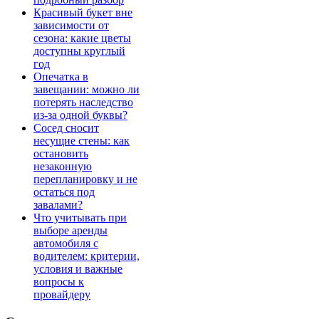
Красивый букет вне
зависимости от
сезона: какие цветы
доступны круглый
год
Опечатка в
завещании: можно ли
потерять наследство
из-за одной буквы?
Сосед сносит
несущие стены: как
остановить
незаконную
перепланировку и не
остаться под
завалами?
Что учитывать при
выборе аренды
автомобиля с
водителем: критерии,
условия и важные
вопросы к
провайдеру