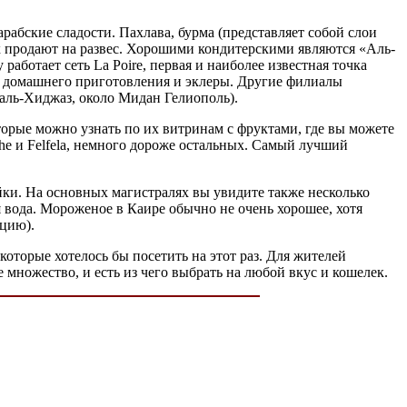
 арабские сладости. Пахлава, бурма (представляет собой слои
 продают на развес. Хорошими кондитерскими являются «Аль-
аботает сеть La Poire, первая и наиболее известная точка
ва домашнего приготовления и эклеры. Другие филиалы
я аль-Хиджаз, около Мидан Гелиополь).
орые можно узнать по их витринам с фруктами, где вы можете
he и Felfela, немного дороже остальных. Самый лучший
ойки. На основных магистралях вы увидите также несколько
я вода. Мороженое в Каире обычно не очень хорошее, хотя
рцию).
которые хотелось бы посетить на этот раз. Для жителей
 множество, и есть из чего выбрать на любой вкус и кошелек.