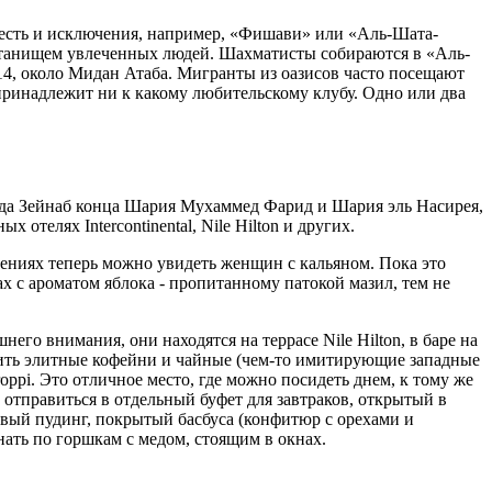
 есть и исключения, например, «Фишави» или «Аль-Шата-
станищем увлеченных людей. Шахматисты собираются в «Аль-
14, около Мидан Атаба. Мигранты из оазисов часто посещают
принадлежит ни к какому любительскому клубу. Одно или два
ида Зейнаб конца Шария Мухаммед Фарид и Шария эль Насирея,
телях Intercontinental, Nile Hilton и других.
дениях теперь можно увидеть женщин с кальяном. Пока это
 с ароматом яблока - пропитанному патокой мазил, тем не
его внимания, они находятся на террасе Nile Hilton, в баре на
тить элитные кофейни и чайные (чем-то имитирующие западные
roppi. Это отличное место, где можно посидеть днем, к тому же
отправиться в отдельный буфет для завтраков, открытый в
овый пудинг, покрытый басбуса (конфитюр с орехами и
ать по горшкам с медом, стоящим в окнах.