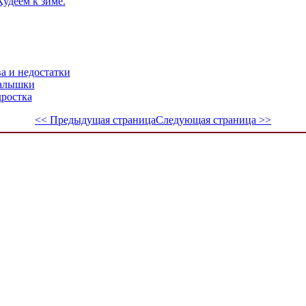
Худеем к зиме.
а и недостатки
малышки
дростка
<< Предыдущая страница
Следующая страница >>