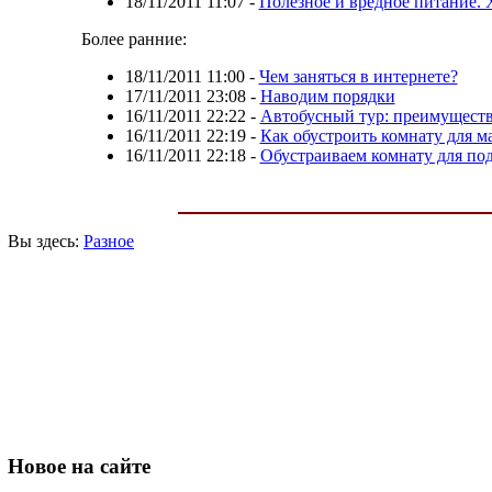
18/11/2011 11:07
-
Полезное и вредное питание. 
Более ранние:
18/11/2011 11:00
-
Чем заняться в интернете?
17/11/2011 23:08
-
Наводим порядки
16/11/2011 22:22
-
Автобусный тур: преимуществ
16/11/2011 22:19
-
Как обустроить комнату для 
16/11/2011 22:18
-
Обустраиваем комнату для по
Вы здесь:
Разное
Новое
на сайте