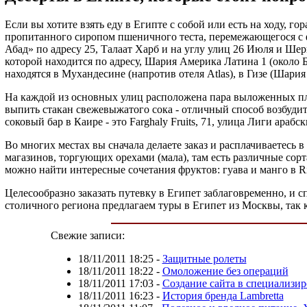
Если вы хотите взять еду в Египте с собой или есть на ходу, г
пропитанного сиропом пшеничного теста, перемежающегося с 
Абад» по адресу 25, Талаат Харб и на углу улиц 26 Июля и Шер
которой находится по адресу, Шария Америка Латина 1 (около 
находятся в Мухандесине (напротив отеля Atlas), в Гизе (Шари
На каждой из основных улиц расположена пара выложенных пли
выпить стакан свежевыжатого сока - отличный способ возбудит
соковый бар в Каире - это Farghaly Fruits, 71, улица Лиги араб
Во многих местах вы сначала делаете заказ и расплачиваетесь 
магазинов, торгующих орехами (мала), там есть различные сорт
можно найти интересные сочетания фруктов: гуава и манго в R
Целесообразно заказать путевку в Египет заблаговременно, и с
столичного региона предлагаем туры в Египет из Москвы, так 
Свежие записи:
18/11/2011 18:25
-
Защитные ролеты
18/11/2011 18:22
-
Омоложение без операций
18/11/2011 17:03
-
Создание сайта в специализир
18/11/2011 16:23
-
История бренда Lambretta