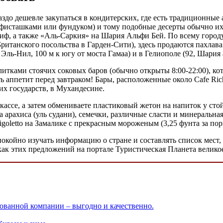
ораздо дешевле закупаться в кондитерских, где есть традиционные
фисташками или фундуком) и тому подобные десерты обычно их
иф, а также «Аль-Саркия» на Шария Альфи Бей. По всему городу р
Британского посольства в Гарден-Сити), здесь продаются пахла
я Эль-Нил, 100 м к югу от моста Гамаа) и в Гелиополе (92, Шари
тками стоячих соковых баров (обычно открыты 8:00-22:00), кот
ь аппетит перед завтраком! Бары, расположенные около Cafe Ric
ских государств, в Мухандесине.
в кассе, а затем обмениваете пластиковый жетон на напиток у ст
а арахиса (уль судани), семечки, различные сласти и минеральна
igoletto на Замалике с прекрасным мороженым (3,25 фунта за по
покойно изучать информацию о стране и составлять список мест, 
как этих предложений на портале Туристическая Планета великое
ованной компании – выгодно и качественно.