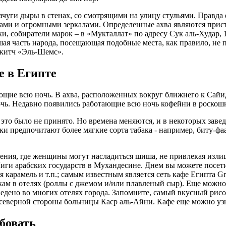
чуги дыры в стенах, со смотрящими на улицу стульями. Правда
ками и огромными зеркалами. Определенные ахва являются при
, собиратели марок – в «Мукталлат» по адресу Сук аль-Худар, 
ая часть народа, посещающая подобные места, как правило, не 
 китч «Эль-Шемс».
 в Египте
ющие всю ночь. В ахва, расположенных вокруг ближнего к Сай
. Недавно появились работающие всю ночь кофейни в роскошных о
это было не принято. Но времена меняются, и в некоторых заве
предпочитают более мягкие сорта табака - например, биту-фаах
дения, где женщины могут насладиться шиша, не привлекая излишн
Лиги арабских государств в Мухандесине. Днем вы можете посе
ая карамель и т.п.; самым известным является сеть кафе Египта G
ам в отелях (роллы с джемом и/или плавленый сыр). Еще можно 
аведено во многих отелях города. Запомните, самый вкусный рис
 северной стороны больницы Каср аль-Айни. Кафе еще можно узн
бовать