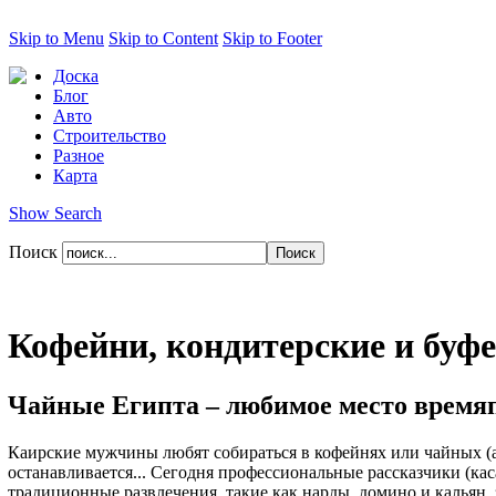
Skip to Menu
Skip to Content
Skip to Footer
Доска
Блог
Авто
Строительство
Разное
Карта
Show Search
Поиск
Кофейни, кондитерские и буф
Чайные Египта – любимое место врем
Каирские мужчины любят собираться в кофейнях или чайных (ах
останавливается... Сегодня профессиональные рассказчики (ка
традиционные развлечения, такие как нарды, домино и кальян, 