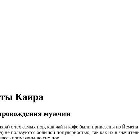
еты Каира
япровождения мужчин
ва) с тех самых пор, как чай и кофе были привезены из Йемена 
са) не пользуются большой популярностью, так как их в значите
здесь популярны до сих пор.