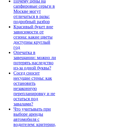
Почему цены на
сапфировые серьги в
Москве могут
отличаться в разы:
подробный разбор
Красивый букет вне
зависимости от
сезона: какие цветы
доступны круглый
год
Опечатка в
завещании: можно ли
потерять наследство
из-за одной буквы?
Сосед сносит
несущие стены: как
остановить
незаконную
перепланировку и не
остаться под
завалами?
Что учитывать при
выборе аренды
автомобиля с
водителем: критерии,