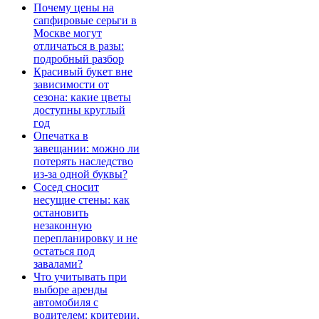
Почему цены на
сапфировые серьги в
Москве могут
отличаться в разы:
подробный разбор
Красивый букет вне
зависимости от
сезона: какие цветы
доступны круглый
год
Опечатка в
завещании: можно ли
потерять наследство
из-за одной буквы?
Сосед сносит
несущие стены: как
остановить
незаконную
перепланировку и не
остаться под
завалами?
Что учитывать при
выборе аренды
автомобиля с
водителем: критерии,