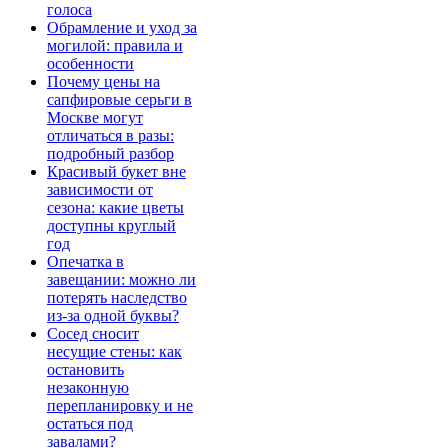
голоса
Обрамление и уход за
могилой: правила и
особенности
Почему цены на
сапфировые серьги в
Москве могут
отличаться в разы:
подробный разбор
Красивый букет вне
зависимости от
сезона: какие цветы
доступны круглый
год
Опечатка в
завещании: можно ли
потерять наследство
из-за одной буквы?
Сосед сносит
несущие стены: как
остановить
незаконную
перепланировку и не
остаться под
завалами?