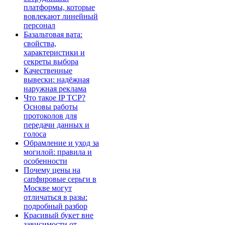
платформы, которые
вовлекают линейный
персонал
Базальтовая вата:
свойства,
характеристики и
секреты выбора
Качественные
вывески: надёжная
наружная реклама
Что такое IP TCP?
Основы работы
протоколов для
передачи данных и
голоса
Обрамление и уход за
могилой: правила и
особенности
Почему цены на
сапфировые серьги в
Москве могут
отличаться в разы:
подробный разбор
Красивый букет вне
зависимости от