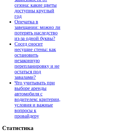
сезона: какие цветы
доступны круглый
год
Опечатка в
завещании: можно ли
потерять наследство
из-за одной буквы?
Сосед сносит
несущие стены: как
остановить
незаконную
перепланировку и не
остаться под
завалами?
Что учитывать при
выборе аренды
автомобиля с
водителем: критерии,
условия и важные
вопросы к
провайдеру
Статистика