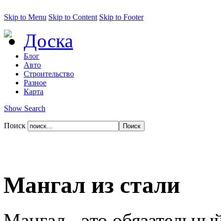
Skip to Menu
Skip to Content
Skip to Footer
Доска
Блог
Авто
Строительство
Разное
Карта
Show Search
Поиск
Мангал из стали
Мангал - это обязательны