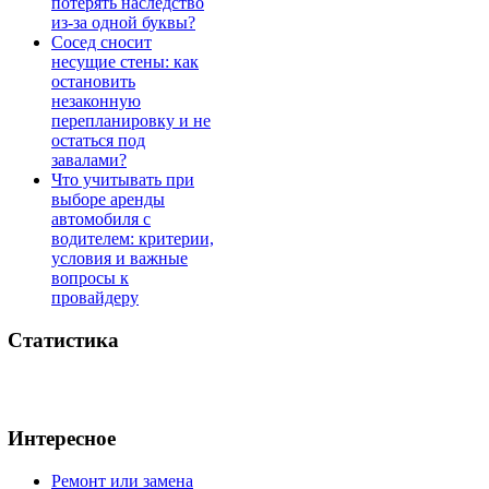
потерять наследство
из-за одной буквы?
Сосед сносит
несущие стены: как
остановить
незаконную
перепланировку и не
остаться под
завалами?
Что учитывать при
выборе аренды
автомобиля с
водителем: критерии,
условия и важные
вопросы к
провайдеру
Статистика
Интересное
Ремонт или замена