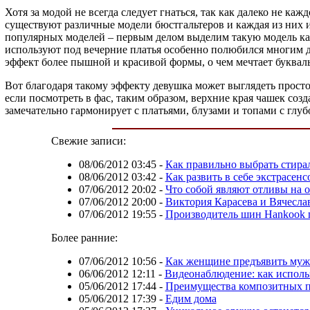
Хотя за модой не всегда следует гнаться, так как далеко не ка
существуют различные модели бюстгальтеров и каждая из них и
популярных моделей – первым делом выделим такую модель как
используют под вечерние платья особенно полюбился многим де
эффект более пышной и красивой формы, о чем мечтает буквал
Вот благодаря такому эффекту девушка может выглядеть просто
если посмотреть в фас, таким образом, верхние края чашек со
замечательно гармонирует с платьями, блузами и топами с глуб
Свежие записи:
08/06/2012 03:45
-
Как правильно выбрать стир
08/06/2012 03:42
-
Как развить в себе экстрасен
07/06/2012 20:02
-
Что собой являют отливы на 
07/06/2012 20:00
-
Виктория Карасева и Вячесла
07/06/2012 19:55
-
Производитель шин Hankook 
Более ранние:
07/06/2012 10:56
-
Как женщине предъявить муж
06/06/2012 12:11
-
Видеонаблюдение: как исполь
05/06/2012 17:44
-
Преимущества композитных 
05/06/2012 17:39
-
Едим дома