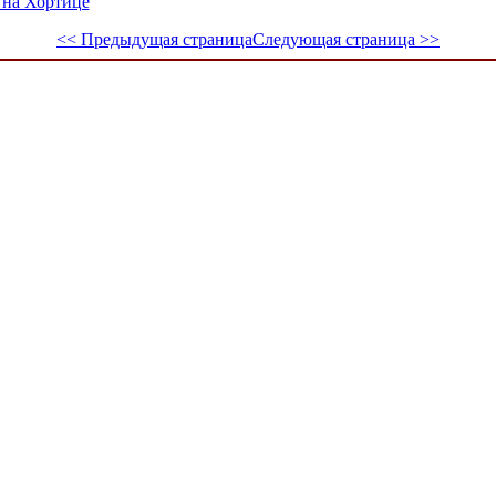
 на Хортице
<< Предыдущая страница
Следующая страница >>