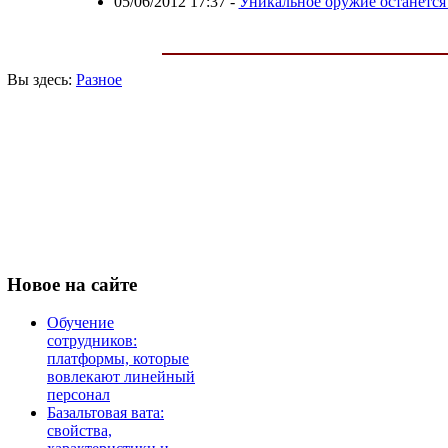
05/06/2012 17:37
-
Уникальное оружие останется
Вы здесь:
Разное
Новое
на сайте
Обучение
сотрудников:
платформы, которые
вовлекают линейный
персонал
Базальтовая вата:
свойства,