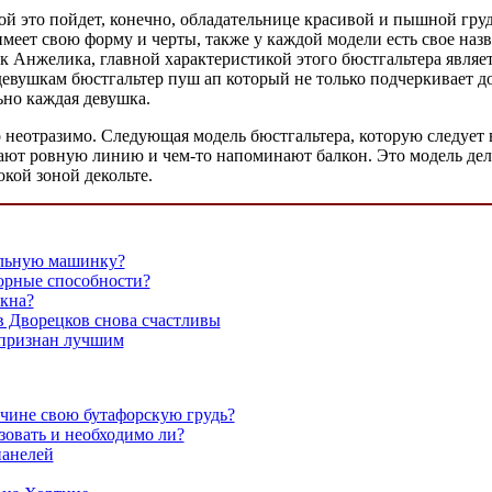
ждой это пойдет, конечно, обладательнице красивой и пышной гру
меет свою форму и черты, также у каждой модели есть свое наз
 Анжелика, главной характеристикой этого бюстгальтера являет
вушкам бюстгальтер пуш ап который не только подчеркивает дос
ьно каждая девушка.
 неотразимо. Следующая модель бюстгальтера, которую следует в
здают ровную линию и чем-то напоминают балкон. Это модель дел
окой зоной декольте.
альную машинку?
сорные способности?
окна?
в Дворецков снова счастливы
признан лучшим
чине свою бутафорскую грудь?
зовать и необходимо ли?
панелей