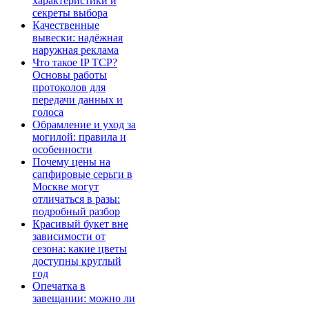
характеристики и
секреты выбора
Качественные
вывески: надёжная
наружная реклама
Что такое IP TCP?
Основы работы
протоколов для
передачи данных и
голоса
Обрамление и уход за
могилой: правила и
особенности
Почему цены на
сапфировые серьги в
Москве могут
отличаться в разы:
подробный разбор
Красивый букет вне
зависимости от
сезона: какие цветы
доступны круглый
год
Опечатка в
завещании: можно ли