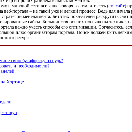
ых игр и прочих развлекательных моментов.
му в мировой сети все чаще говорят о том, что есть
(см. сайт)
пр
а веб-портала – не такой уже и легкий процесс. Ведь для начал
 стратегий менеджмента. Без этих показателей раскрутить сайт 
зированные сайты. Большинство из них посвящены технике, наук
ортала важно учесть способы его оптимизации. Согласитесь, ес
 большой плюс организаторам портала. Поиск должен быть легк
онного ресурса.
чине свою бутафорскую грудь?
зовать и необходимо ли?
панелей
 на Хортице
едали
 фен-шуй