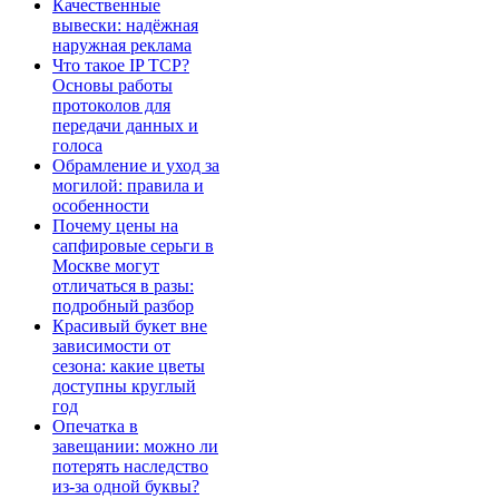
Качественные
вывески: надёжная
наружная реклама
Что такое IP TCP?
Основы работы
протоколов для
передачи данных и
голоса
Обрамление и уход за
могилой: правила и
особенности
Почему цены на
сапфировые серьги в
Москве могут
отличаться в разы:
подробный разбор
Красивый букет вне
зависимости от
сезона: какие цветы
доступны круглый
год
Опечатка в
завещании: можно ли
потерять наследство
из-за одной буквы?