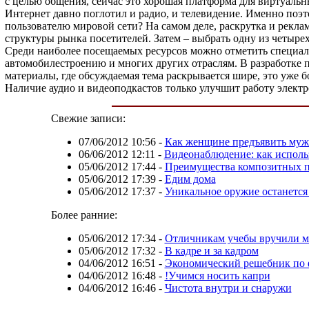
с целью общения, сейчас это хорошая платформа для виртуальн
Интернет давно поглотил и радио, и телевидение. Именно поэто
пользователю мировой сети? На самом деле, раскрутка и реклам
структуры рынка посетителей. Затем – выбрать одну из четырех
Среди наиболее посещаемых ресурсов можно отметить специали
автомобилестроению и многих других отраслям. В разработке п
материалы, где обсуждаемая тема раскрывается шире, это уже
Наличие аудио и видеоподкастов только улучшит работу электр
Свежие записи:
07/06/2012 10:56
-
Как женщине предъявить муж
06/06/2012 12:11
-
Видеонаблюдение: как исполь
05/06/2012 17:44
-
Преимущества композитных 
05/06/2012 17:39
-
Едим дома
05/06/2012 17:37
-
Уникальное оружие останется
Более ранние:
05/06/2012 17:34
-
Отличникам учебы вручили м
05/06/2012 17:32
-
В кадре и за кадром
04/06/2012 16:51
-
Экономический решебник по
04/06/2012 16:48
-
!Учимся носить капри
04/06/2012 16:46
-
Чистота внутри и снаружи