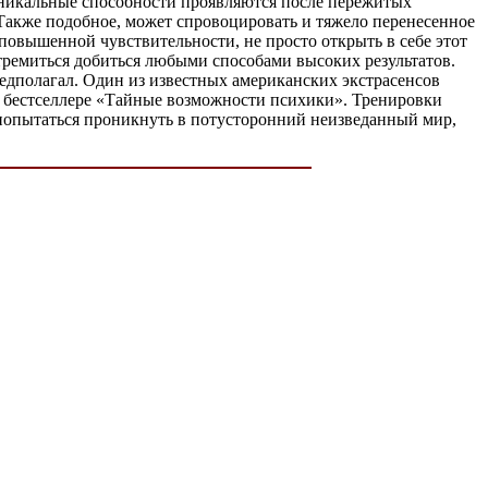
 уникальные способности проявляются после пережитых
 Также подобное, может спровоцировать и тяжело перенесенное
повышенной чувствительности, не просто открыть в себе этот
 стремиться добиться любыми способами высоких результатов.
редполагал. Один из известных американских экстрасенсов
м бестселлере «Тайные возможности психики». Тренировки
 и попытаться проникнуть в потусторонний неизведанный мир,