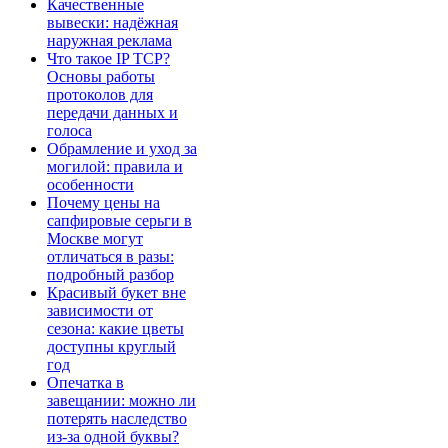
Качественные
вывески: надёжная
наружная реклама
Что такое IP TCP?
Основы работы
протоколов для
передачи данных и
голоса
Обрамление и уход за
могилой: правила и
особенности
Почему цены на
сапфировые серьги в
Москве могут
отличаться в разы:
подробный разбор
Красивый букет вне
зависимости от
сезона: какие цветы
доступны круглый
год
Опечатка в
завещании: можно ли
потерять наследство
из-за одной буквы?