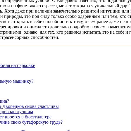
ся в определенных условиях. Уже давно известно, что подобные
ию и на фоне такого стресса, может открыться уникальный дар.
ть. Хотя даже при наличии замечательно развитой интуиции или 
кой природы, это под силу только особо одаренным или тем, кто
меть открыть в себе способности к тому, о чем ранее даже не п
тренировки и описал это довольно подробно в своем знаменито
странными, однако, для тех, кто решился испытать это на себе
кстрасенсорных способностей.
биля на парковке
альную машинку?
окна?
в Дворецков снова счастливы
признан лучшим
т кроется в бюстгальтере
чине свою бутафорскую грудь?