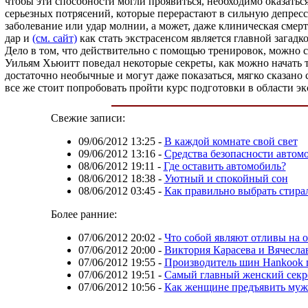
чтобы эти способности могли проявиться, необходимо оказать
серьезных потрясений, которые перерастают в сильную депресс
заболевание или удар молнии, а может, даже клиническая смер
дар и
(см. сайт)
как стать экстрасенсом является главной загад
Дело в том, что действительно с помощью тренировок, можно су
Уильям Хьюитт поведал некоторые секреты, как можно начать 
достаточно необычные и могут даже показаться, мягко сказано 
все же стоит попробовать пройти курс подготовки в области э
Свежие записи:
09/06/2012 13:25
-
В каждой комнате свой свет
09/06/2012 13:16
-
Средства безопасности автомо
08/06/2012 19:11
-
Где оставить автомобиль?
08/06/2012 18:38
-
Уютный и спокойный сон
08/06/2012 03:45
-
Как правильно выбрать стир
Более ранние:
07/06/2012 20:02
-
Что собой являют отливы на 
07/06/2012 20:00
-
Виктория Карасева и Вячесла
07/06/2012 19:55
-
Производитель шин Hankook 
07/06/2012 19:51
-
Самый главный женский секре
07/06/2012 10:56
-
Как женщине предъявить муж