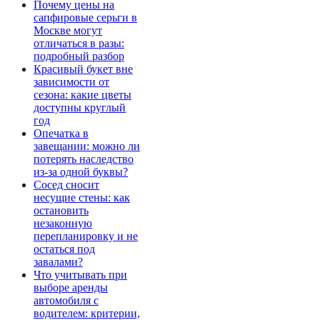
Почему цены на
сапфировые серьги в
Москве могут
отличаться в разы:
подробный разбор
Красивый букет вне
зависимости от
сезона: какие цветы
доступны круглый
год
Опечатка в
завещании: можно ли
потерять наследство
из-за одной буквы?
Сосед сносит
несущие стены: как
остановить
незаконную
перепланировку и не
остаться под
завалами?
Что учитывать при
выборе аренды
автомобиля с
водителем: критерии,