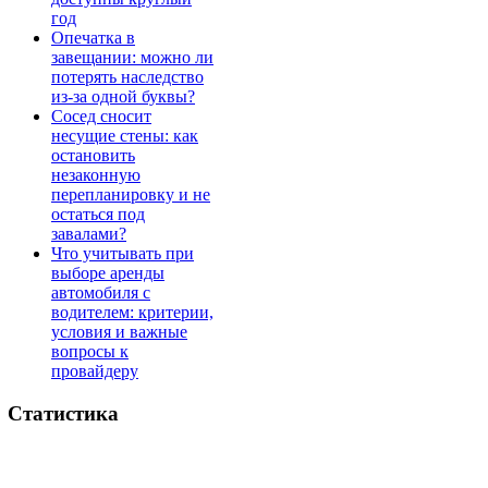
год
Опечатка в
завещании: можно ли
потерять наследство
из-за одной буквы?
Сосед сносит
несущие стены: как
остановить
незаконную
перепланировку и не
остаться под
завалами?
Что учитывать при
выборе аренды
автомобиля с
водителем: критерии,
условия и важные
вопросы к
провайдеру
Статистика