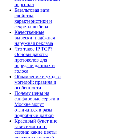
персонал
Базальтовая вата:
свойства,
характеристики и
секреты выбора
Качественные
вывески: надёжная
наружная реклама
Что такое IP TCP?
Основы работы
протоколов для
передачи данных и
голоса
Обрамление и уход за
могилой: правила и
особенности
Почему цены на
сапфировые серьги в
Москве могут
отличаться в разы:
подробный разбор
Красивый букет вне
зависимости от
сезона: какие цветы
доступны круглый