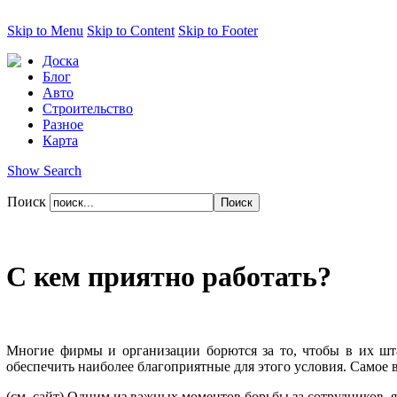
Skip to Menu
Skip to Content
Skip to Footer
Доска
Блог
Авто
Строительство
Разное
Карта
Show Search
Поиск
С кем приятно работать?
Многие фирмы и организации борются за то, чтобы в их шт
обеспечить наиболее благоприятные для этого условия. Самое 
(см. сайт) Одним из важных моментов борьбы за сотрудников, 