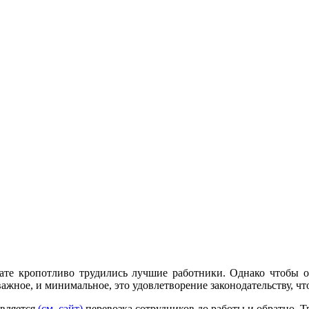
ате кропотливо трудились лучшие работники. Однако чтобы о
важное, и минимальное, это удовлетворение законодательству, ч
является
(см. сайт)
перевозка сотрудников до работы и обратно.