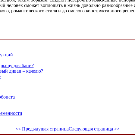
дый человек сможет воплощать в жизнь довольно разнообразные 
ого, романтического стиля и до смелого конструктивного решен
рукций
крышу для бани?
вый диван – качелю?
е
рбоната
ременности
<< Предыдущая страница
Следующая страница >>