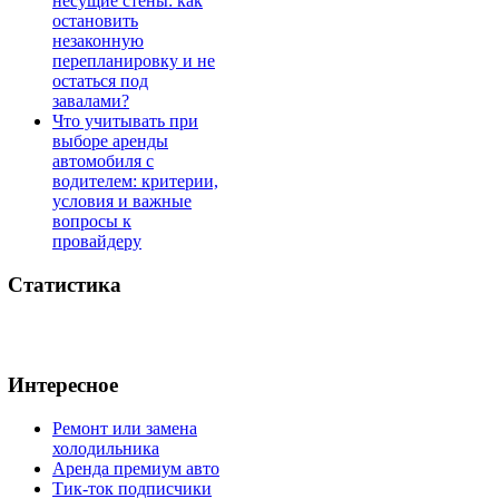
несущие стены: как
остановить
незаконную
перепланировку и не
остаться под
завалами?
Что учитывать при
выборе аренды
автомобиля с
водителем: критерии,
условия и важные
вопросы к
провайдеру
Статистика
Интересное
Ремонт или замена
холодильника
Аренда премиум авто
Тик-ток подписчики