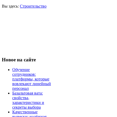
Вы здесь:
Строительство
Новое
на сайте
Обучение
сотрудников:
платформы, которые
вовлекают линейный
персонал
Базальтовая вата:
свойства,
характеристики и
секреты выбора
Качественные
вывески: надёжная