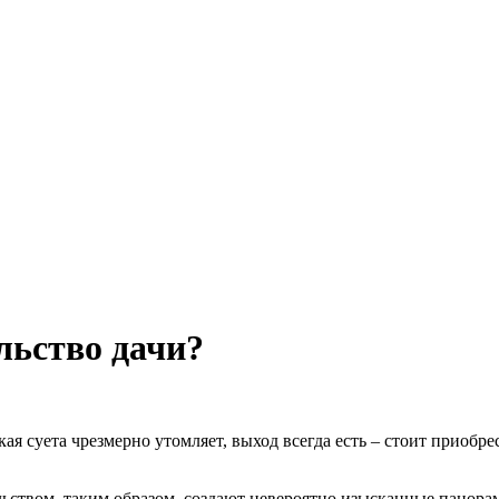
ельство дачи?
ая суета чрезмерно утомляет, выход всегда есть – стоит приобрес
ьством, таким образом, создают невероятно изысканные панорам