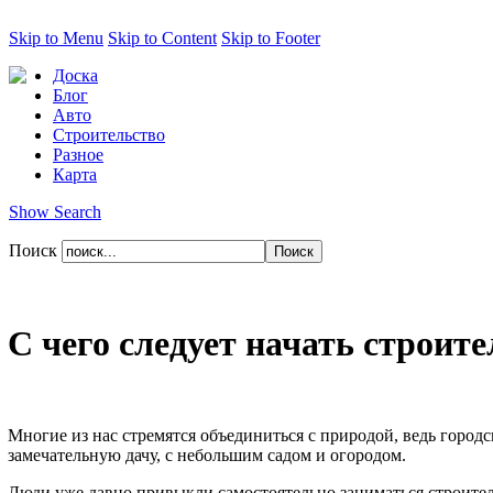
Skip to Menu
Skip to Content
Skip to Footer
Доска
Блог
Авто
Строительство
Разное
Карта
Show Search
Поиск
С чего следует начать строит
Многие из нас стремятся объединиться с природой, ведь городск
замечательную дачу, с небольшим садом и огородом.
Люди уже давно привыкли самостоятельно заниматься строител