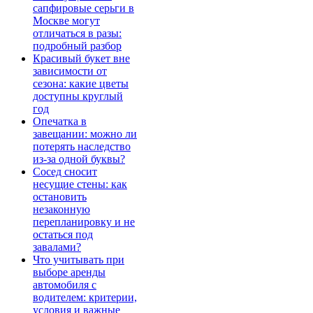
сапфировые серьги в
Москве могут
отличаться в разы:
подробный разбор
Красивый букет вне
зависимости от
сезона: какие цветы
доступны круглый
год
Опечатка в
завещании: можно ли
потерять наследство
из-за одной буквы?
Сосед сносит
несущие стены: как
остановить
незаконную
перепланировку и не
остаться под
завалами?
Что учитывать при
выборе аренды
автомобиля с
водителем: критерии,
условия и важные