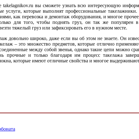
е takelagnikov.ru вы сможете узнать всю интересующую инфор
ные услуги, которые выполнят профессиональные такелажники.
ями, как перевозка и демонтаж оборудования, и многое прочее,
олько для того, чтобы поднять груз, он так же популярен 
везти тяжелый груз или зафиксировать его в нужном месте.
лаж довольно широко, даже если вы об этом не знаете. Он изве
акелаж – это множество предметов, которые отлично применяю
 соединенные между собой звенья, однако такие цепи можно срав
нь прочные и только благодаря им процесс такелажа заверша
окна, которые имеют отличные свойства и многое выдерживают. Т
рбоната