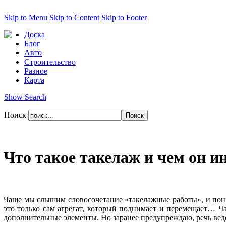
Skip to Menu
Skip to Content
Skip to Footer
Доска
Блог
Авто
Строительство
Разное
Карта
Show Search
Поиск
Что такое такелаж и чем он и
Чаще мы слышим словосочетание «такелажные работы», и понима
это только сам агрегат, который поднимает и перемещает… Чащ
дополнительные элементы. Но заранее предупреждаю, речь веде