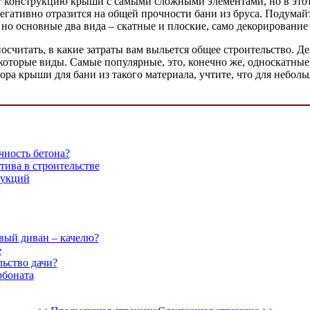
 конструкцию крыши с самыми сложными элементами, но в этот м
негативно отразится на общей прочности бани из бруса. Подумайт
о основные два вида – скатные и плоские, само декорирование у
посчитать, в какие затраты вам выльется общее строительство. 
екоторые виды. Самые популярные, это, конечно же, односкатны
а крыши для бани из такого материала, учтите, что для неболь
чность бетона?
тива в строительстве
рукций
вый диван – качелю?
е
льство дачи?
рбоната