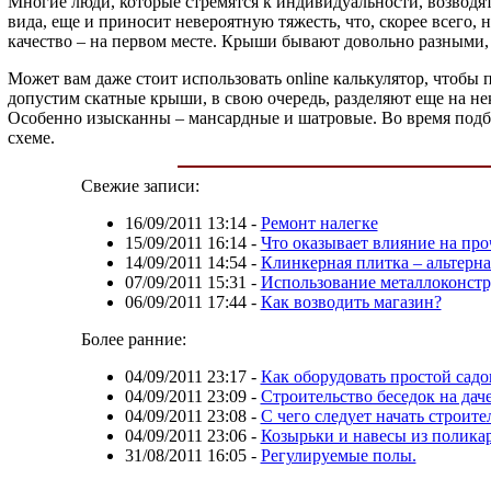
Многие люди, которые стремятся к индивидуальности, возводят
вида, еще и приносит невероятную тяжесть, что, скорее всего, 
качество – на первом месте. Крыши бывают довольно разными, н
Может вам даже стоит использовать online калькулятор, чтобы 
допустим скатные крыши, в свою очередь, разделяют еще на н
Особенно изысканны – мансардные и шатровые. Во время подбор
схеме.
Свежие записи:
16/09/2011 13:14
-
Ремонт налегке
15/09/2011 16:14
-
Что оказывает влияние на про
14/09/2011 14:54
-
Клинкерная плитка – альтерна
07/09/2011 15:31
-
Использование металлоконст
06/09/2011 17:44
-
Как возводить магазин?
Более ранние:
04/09/2011 23:17
-
Как оборудовать простой садо
04/09/2011 23:09
-
Строительство беседок на дач
04/09/2011 23:08
-
С чего следует начать строите
04/09/2011 23:06
-
Козырьки и навесы из полика
31/08/2011 16:05
-
Регулируемые полы.