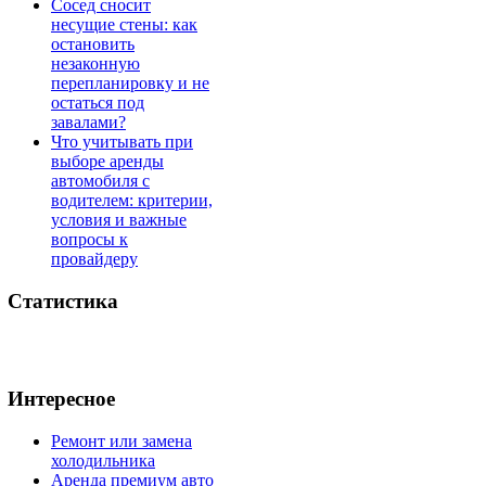
Сосед сносит
несущие стены: как
остановить
незаконную
перепланировку и не
остаться под
завалами?
Что учитывать при
выборе аренды
автомобиля с
водителем: критерии,
условия и важные
вопросы к
провайдеру
Статистика
Интересное
Ремонт или замена
холодильника
Аренда премиум авто