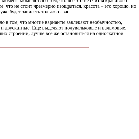
омент забываются о том, что все это не считая красивого
е, что не стоит чрезмерно изощряться, красота – это хорошо, но
же будет зависеть только от вас.
Дело в том, что многие варианты завлекают необычностью,
е и двускатные. Еще выделяют полувальковые и вальмовые.
ших строений, лучше все же остановиться на односкатной