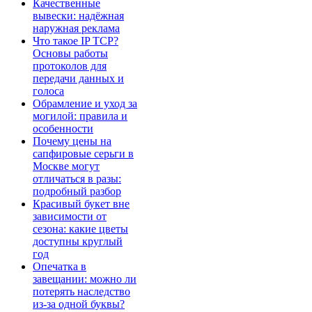
Качественные
вывески: надёжная
наружная реклама
Что такое IP TCP?
Основы работы
протоколов для
передачи данных и
голоса
Обрамление и уход за
могилой: правила и
особенности
Почему цены на
сапфировые серьги в
Москве могут
отличаться в разы:
подробный разбор
Красивый букет вне
зависимости от
сезона: какие цветы
доступны круглый
год
Опечатка в
завещании: можно ли
потерять наследство
из-за одной буквы?