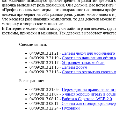
вот мальчики используют дальнее зрение. В развитии девочк
девочка выполняет роль хозяюшки. Она должна Вас встретить, у
«Профессиональные» игры – это подражание настоящим профес
девочка примеряет на себя разные роли, узнает много нового и
Что касается развивающих комплектов, то для девочек можно 
моторику и творческое мышление.
В Интернете можно найти массу он-лайн игр для девочек, где 
костюмы, прически и макияжи. Так девочка выработает чувство
Свежие записи:
04/09/2013 21:21
-
Делаем чехол для мобильного
04/09/2013 21:19
-
Советы по написанию объявл
04/09/2013 21:17
-
Устраняем запах мебели
04/09/2013 21:15
-
Делаем форум
04/09/2013 21:13
-
Советы по открытию своего м
Более ранние:
04/09/2013 21:09
-
Переходим на правильное пи
04/09/2013 21:07
-
Учимся хорошо играть в боул
04/09/2013 08:12
-
Работа в Саратове. WEB 2.0
04/09/2013 08:11
-
Советы для столяра красноде
03/09/2013 22:24
-
Пуховики