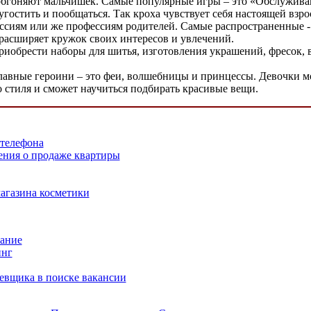
и обгоняют мальчишек. Самые популярные игры – это «Обслужи
гостить и пообщаться. Так кроха чувствует себя настоящей взрос
сиям или же профессиям родителей. Самые распространенные - 
 расширяет кружок своих интересов и увлечений.
приобрести наборы для шитья, изготовления украшений, фресок
главные героини – это феи, волшебницы и принцессы. Девочки 
 стиля и сможет научиться подбирать красивые вещи.
 телефона
ения о продаже квартиры
агазина косметики
тание
инг
ревщика в поиске вакансии