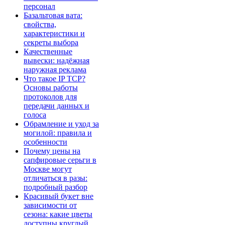
персонал
Базальтовая вата:
свойства,
характеристики и
секреты выбора
Качественные
вывески: надёжная
наружная реклама
Что такое IP TCP?
Основы работы
протоколов для
передачи данных и
голоса
Обрамление и уход за
могилой: правила и
особенности
Почему цены на
сапфировые серьги в
Москве могут
отличаться в разы:
подробный разбор
Красивый букет вне
зависимости от
сезона: какие цветы
доступны круглый