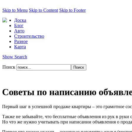
Skip to Menu
Skip to Content
Skip to Footer
Доска
Блог
Авто
Строительство
Разное
Карта
Show Search
Поиск
Советы по написанию объявл
Первый шаг в успешной продаже квартиры – это грамотное сос
Также не забывайте, что бесплатные объявления из рук в рук
Но что же нужно учитывать при написании объявления о прод
Первое что нужно указать – основные параметры жилья (местор