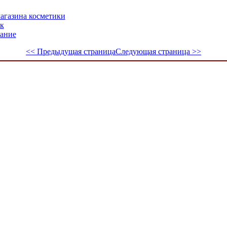
агазина косметики
к
тание
<< Предыдущая страница
Следующая страница >>