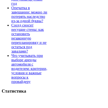
год
Опечатка в
завещании: можно ли
потерять наследство
из-за одной буквы?
Сосед сносит
несущие стены: как
остановить
незаконную
перепланировку и не
остаться под
завалами?
Что учитывать при
выборе аренды
автомобиля с
водителем: критерии,
условия и важные
вопросы к
провайдеру
Статистика