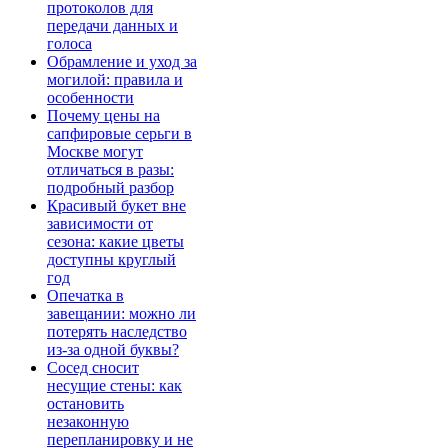
протоколов для
передачи данных и
голоса
Обрамление и уход за
могилой: правила и
особенности
Почему цены на
сапфировые серьги в
Москве могут
отличаться в разы:
подробный разбор
Красивый букет вне
зависимости от
сезона: какие цветы
доступны круглый
год
Опечатка в
завещании: можно ли
потерять наследство
из-за одной буквы?
Сосед сносит
несущие стены: как
остановить
незаконную
перепланировку и не