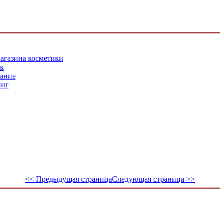
агазина косметики
к
тание
инг
<< Предыдущая страница
Следующая страница >>