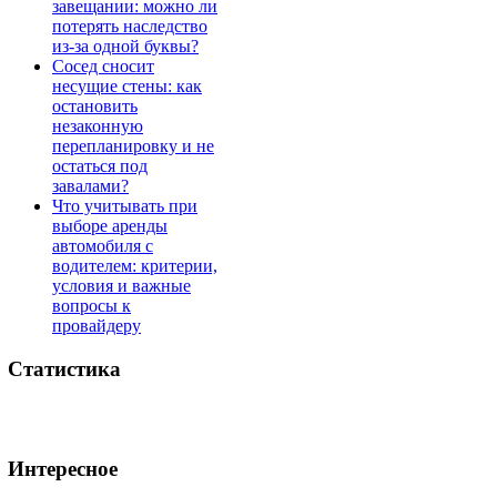
завещании: можно ли
потерять наследство
из-за одной буквы?
Сосед сносит
несущие стены: как
остановить
незаконную
перепланировку и не
остаться под
завалами?
Что учитывать при
выборе аренды
автомобиля с
водителем: критерии,
условия и важные
вопросы к
провайдеру
Статистика
Интересное