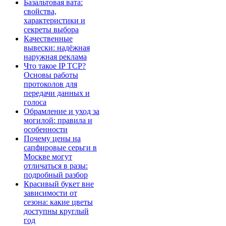
Базальтовая вата:
свойства,
характеристики и
секреты выбора
Качественные
вывески: надёжная
наружная реклама
Что такое IP TCP?
Основы работы
протоколов для
передачи данных и
голоса
Обрамление и уход за
могилой: правила и
особенности
Почему цены на
сапфировые серьги в
Москве могут
отличаться в разы:
подробный разбор
Красивый букет вне
зависимости от
сезона: какие цветы
доступны круглый
год