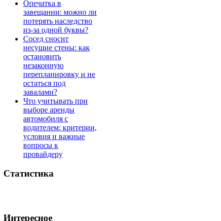
Опечатка в
завещании: можно ли
потерять наследство
из-за одной буквы?
Сосед сносит
несущие стены: как
остановить
незаконную
перепланировку и не
остаться под
завалами?
Что учитывать при
выборе аренды
автомобиля с
водителем: критерии,
условия и важные
вопросы к
провайдеру
Статистика
Интересное