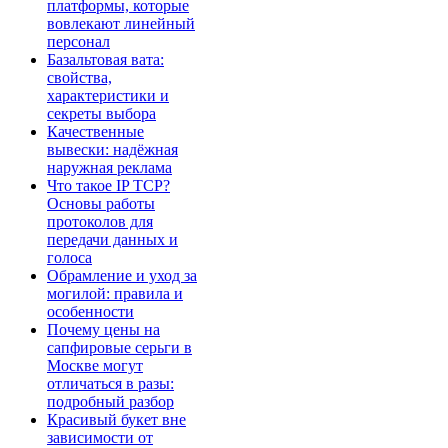
платформы, которые
вовлекают линейный
персонал
Базальтовая вата:
свойства,
характеристики и
секреты выбора
Качественные
вывески: надёжная
наружная реклама
Что такое IP TCP?
Основы работы
протоколов для
передачи данных и
голоса
Обрамление и уход за
могилой: правила и
особенности
Почему цены на
сапфировые серьги в
Москве могут
отличаться в разы:
подробный разбор
Красивый букет вне
зависимости от