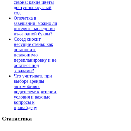
сезона: какие цветы
доступны круглый
год
Опечатка в
завещании: можно ли
потерять наследство
из-за одной буквы?
Сосед сносит
несущие стены: как
остановить
незаконную
перепланировку и не
остаться под
завалами?
Что учитывать при
выборе аренды
автомобиля с
водителем: критерии,
условия и важные
вопросы к
провайдеру
Статистика