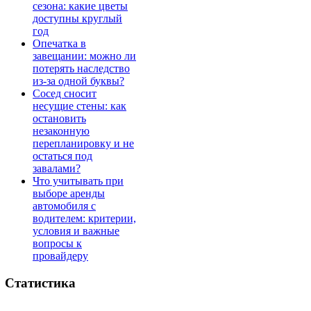
сезона: какие цветы
доступны круглый
год
Опечатка в
завещании: можно ли
потерять наследство
из-за одной буквы?
Сосед сносит
несущие стены: как
остановить
незаконную
перепланировку и не
остаться под
завалами?
Что учитывать при
выборе аренды
автомобиля с
водителем: критерии,
условия и важные
вопросы к
провайдеру
Статистика