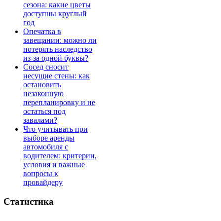
сезона: какие цветы
доступны круглый
год
Опечатка в
завещании: можно ли
потерять наследство
из-за одной буквы?
Сосед сносит
несущие стены: как
остановить
незаконную
перепланировку и не
остаться под
завалами?
Что учитывать при
выборе аренды
автомобиля с
водителем: критерии,
условия и важные
вопросы к
провайдеру
Статистика