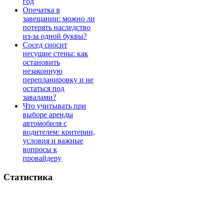
год
Опечатка в
завещании: можно ли
потерять наследство
из-за одной буквы?
Сосед сносит
несущие стены: как
остановить
незаконную
перепланировку и не
остаться под
завалами?
Что учитывать при
выборе аренды
автомобиля с
водителем: критерии,
условия и важные
вопросы к
провайдеру
Статистика