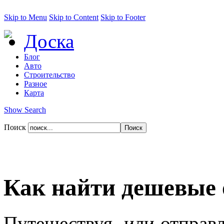
Skip to Menu
Skip to Content
Skip to Footer
Доска
Блог
Авто
Строительство
Разное
Карта
Show Search
Поиск
Как найти дешевые 
Путешествуя, или отправл