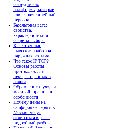
сотрудников:
платформы, которые
вовлекают линейный
персонал
Базальтовая вата:
свойства,
характеристики и
секреты выбора
Качественные
вывески: надёжная
наружная реклама
Что такое IP TCP?
Основы работы
протоколов для
передачи данных и
голоса
Обрамление и уход за
могилой: правила и
особенности
Почему цены на
сапфировые серьги в
Москве могут
отличаться в разы:
подробный разбор
Красивый букет вне