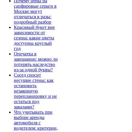
Почему цены на
сапфировые серьги в
Москве могут
отличаться в разы:
подробный разбор
Красивый букет вне
зависимости от
сезона: какие цветы
доступны круглый
год
Опечатка в
завещании: можно ли
потерять наследство
из-за одной буквы?
Сосед сносит
несущие стены: как
остановить
незаконную
перепланировку и не
остаться под
завалами?
Что учитывать при
выборе аренды
автомобиля с
водителем: критерии,