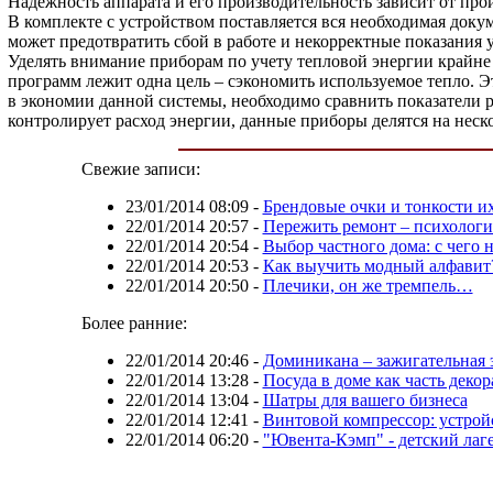
Надежность аппарата и его производительность зависит от про
В комплекте с устройством поставляется вся необходимая доку
может предотвратить сбой в работе и некорректные показания 
Уделять внимание приборам по учету тепловой энергии крайне 
программ лежит одна цель – сэкономить используемое тепло. Э
в экономии данной системы, необходимо сравнить показатели р
контролирует расход энергии, данные приборы делятся на нес
Свежие записи:
23/01/2014 08:09
-
Брендовые очки и тонкости и
22/01/2014 20:57
-
Пережить ремонт – психологи
22/01/2014 20:54
-
Выбор частного дома: с чего н
22/01/2014 20:53
-
Как выучить модный алфавит
22/01/2014 20:50
-
Плечики, он же тремпель…
Более ранние:
22/01/2014 20:46
-
Доминикана – зажигательная 
22/01/2014 13:28
-
Посуда в доме как часть декор
22/01/2014 13:04
-
Шатры для вашего бизнеса
22/01/2014 12:41
-
Винтовой компрессор: устройс
22/01/2014 06:20
-
"Ювента-Кэмп" - детский лаге