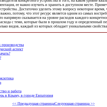
изводителя конкретного устройства и того, на каком уровне ква
ментация, ее важно изучить и хранить в доступном месте. Приме
устройства. Достаточно уделить этому вопросу некоторое время,
важно, потому, что этот ресурс является одним из самых востр
то напрямую сказывается на уровне расходов каждого конкретно
асхода с теми, которые были в прошлом году и определенный пер
колько видов, каждый из которых обладает уникальными свойств
х производства
ческий аспект
ачать?
?
экзотика
а
тво и работа
рь в Крыму, в городе Евпатория
<< Предыдущая страница
Следующая страница >>