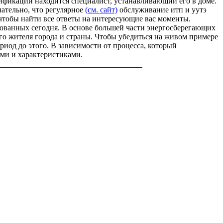
лификации находится специалист, устанавливающий его в доме.
чательно, что регулярное
(см. сайт)
обслуживание итп и уутэ
 чтобы найти все ответы на интересующие вас моменты.
ебованных сегодня. В основе большей части энергосберегающих
го жителя города и страны. Чтобы убедиться на живом примере
иод до этого. В зависимости от процесса, который
ами и характеристиками.